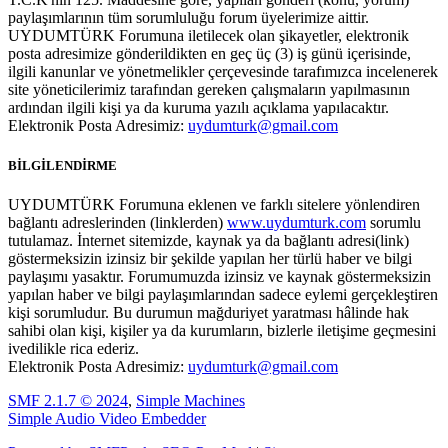
paylaşımlarının tüm sorumluluğu forum üyelerimize aittir.
UYDUMTÜRK Forumuna iletilecek olan şikayetler, elektronik
posta adresimize gönderildikten en geç üç (3) iş günü içerisinde,
ilgili kanunlar ve yönetmelikler çerçevesinde tarafımızca incelenerek
site yöneticilerimiz tarafından gereken çalışmaların yapılmasının
ardından ilgili kişi ya da kuruma yazılı açıklama yapılacaktır.
Elektronik Posta Adresimiz:
uydumturk@gmail.com
BİLGİLENDİRME
UYDUMTÜRK Forumuna eklenen ve farklı sitelere yönlendiren
bağlantı adreslerinden (linklerden)
www.uydumturk.com
sorumlu
tutulamaz. İnternet sitemizde, kaynak ya da bağlantı adresi(link)
göstermeksizin izinsiz bir şekilde yapılan her türlü haber ve bilgi
paylaşımı yasaktır. Forumumuzda izinsiz ve kaynak göstermeksizin
yapılan haber ve bilgi paylaşımlarından sadece eylemi gerçekleştiren
kişi sorumludur. Bu durumun mağduriyet yaratması hâlinde hak
sahibi olan kişi, kişiler ya da kurumların, bizlerle iletişime geçmesini
ivedilikle rica ederiz.
Elektronik Posta Adresimiz:
uydumturk@gmail.com
SMF 2.1.7 © 2024
,
Simple Machines
Simple Audio Video Embedder