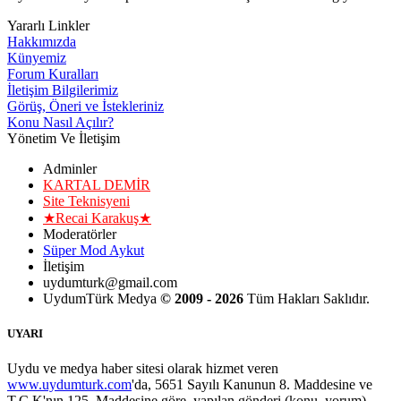
Yararlı Linkler
Hakkımızda
Künyemiz
Forum Kuralları
İletişim Bilgilerimiz
Görüş, Öneri ve İstekleriniz
Konu Nasıl Açılır?
Yönetim Ve İletişim
Adminler
KARTAL DEMİR
Site Teknisyeni
★Recai Karakuş★
Moderatörler
Süper Mod Aykut
İletişim
uydumturk@gmail.com
UydumTürk Medya
© 2009 - 2026
Tüm Hakları Saklıdır.
UYARI
Uydu ve medya haber sitesi olarak hizmet veren
www.uydumturk.com
'da, 5651 Sayılı Kanunun 8. Maddesine ve
T.C.K'nın 125. Maddesine göre, yapılan gönderi (konu, yorum)