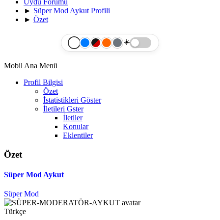
Uydu Forumu
►
Süper Mod Aykut Profili
►
Özet
☀️
Mobil Ana Menü
Profil Bilgisi
Özet
İstatistikleri Göster
İletileri Gster
İletiler
Konular
Eklentiler
Özet
Süper Mod Aykut
Süper Mod
Türkçe