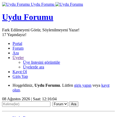
Uydu Forumu
Uydu Forumu
Fark Edilmeyeni Görür, Söylenilmeyeni Yazar!
17
Yaşındayız!
Portal
Forum
Ara
Üyeler
Üye listesini görüntüle
Üyelerde ara
Kayıt Ol
Giriş Yap
Hoşgeldiniz,
Uydu Forumu
. Lütfen
giriş yapın
veya
kayıt
olun
.
08 Ağustos 2026 | Saat:
12:16:04