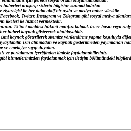
a bulunmanız için gerekli sosyal ortam oluşturulmaktadır.
aberleri araştırıp sizlerin bilgisine sunmaktadırlar.
ziyaretçisi ile her daim aktif bir uydu ve medya haber sitesidir.
cebook, Twitter, Instagram ve Telegram gibi sosyal medya alanlar
ın ilkeleri ile hizmet vermektedir.
nunun 15'inci maddesi hükmü mahfuz kalmak üzere basın veya rady
er haberi kaynak göstererek alıntılayabilir.
i kaynak gösterilerek sitemize yönlendirme yapma koşuluyla diğer uy
laşılabilir. İzin alınmadan ve kaynak gösterilmeden yayımlanan haber
e ve emekçiye saygı duyalım.
ve portalımızın içeriğinden limitsiz faydalanabilirsiniz.
 gibi hizmetlerimizden faydalanmak için iletişim bölümündeki bilgilerde