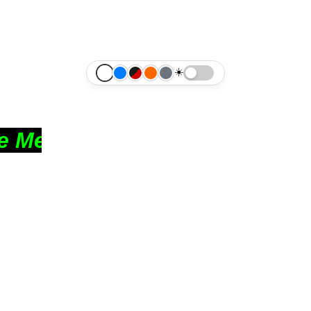
☀️
dya Portalı ve Forumu