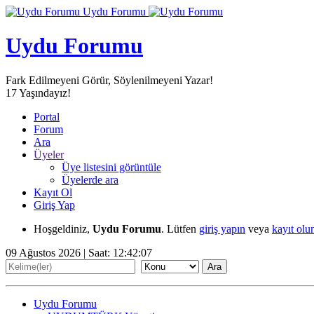
Uydu Forumu
Uydu Forumu
Fark Edilmeyeni Görür, Söylenilmeyeni Yazar!
17
Yaşındayız!
Portal
Forum
Ara
Üyeler
Üye listesini görüntüle
Üyelerde ara
Kayıt Ol
Giriş Yap
Hoşgeldiniz,
Uydu Forumu
. Lütfen
giriş yapın
veya
kayıt olu
09 Ağustos 2026 | Saat:
12:42:07
Uydu Forumu