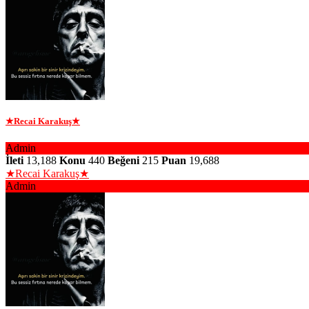
★Recai Karakuş★
Admin
İleti
13,188
Konu
440
Beğeni
215
Puan
19,688
★Recai Karakuş★
Admin