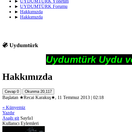
►
UYDUMTÜRK Yönetim
►
UYDUMTÜRK Forumu
►
Hakkımızda
►
Hakkımızda
Uydumtürk
Uydumtürk Uydu ve Me
Hakkımızda
Cevap
0
Okunma
20,117
Başlatan ★Recai Karakuş★, 11 Temmuz 2013 | 02:18
« Künyemiz
Yazdır
Aşağı git
Sayfa
1
Kullanıcı Eylemleri