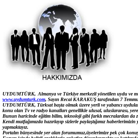
UYDUMTÜRK, Almanya ve Türkiye merkezli yönetilen uydu ve medy
www.uydumturk.com
, Sayın Recai KARAKUŞ tarafından 7 Temmuz 
UYDUMTÜRK, Türksat başta olmak üzere yerli ve yabancı uydular ile
konu olan Tv ve radyo kanalları genellikle ulusal, uluslararası, yerel 
Bunun haricinde eğitim bilim, teknoloji gibi farklı mecralardan d
Kendi mutfağımızda hazırlayıp sizlerle paylaştığımız haberlerimizin y
yapmaktayız.
Portalın bünyesinde yer alan forumumuz,üyelerimize pek çok konuy