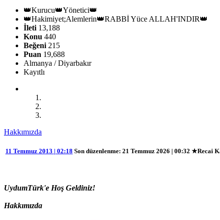
👑Kurucu👑Yönetici👑
👑Hakimiyet;Alemlerin👑RABBİ Yüce ALLAH'INDIR👑
İleti
13,188
Konu
440
Beğeni
215
Puan
19,688
Almanya / Diyarbakır
Kayıtlı
Hakkımızda
11 Temmuz 2013 | 02:18
Son düzenlenme
: 21 Temmuz 2026 | 00:32 ★Recai 
UydumTürk'e Hoş Geldiniz!
Hakkımızda