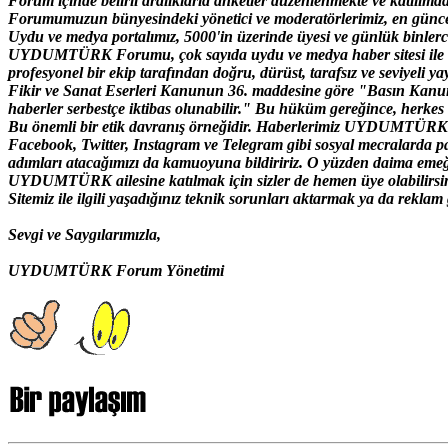
Forum içinde belirli aralıklarla anketler düzenlenmekte ve katılımd
Forumumuzun bünyesindeki yönetici ve moderatörlerimiz, en güncel h
Uydu ve medya portalımız, 5000'in üzerinde üyesi ve günlük binlerce 
UYDUMTÜRK Forumu, çok sayıda uydu ve medya haber sitesi ile Fa
profesyonel bir ekip tarafından doğru, dürüst, tarafsız ve seviyeli yay
Fikir ve Sanat Eserleri Kanunun 36. maddesine göre "Basın Kanu
haberler serbestçe iktibas olunabilir." Bu hüküm gereğince, herkes h
Bu önemli bir etik davranış örneğidir. Haberlerimiz UYDUMTÜRK ism
Facebook, Twitter, Instagram ve Telegram gibi sosyal mecralarda pay
adımları atacağımızı da kamuoyuna bildiririz. O yüzden daima emeğ
UYDUMTÜRK ailesine katılmak için sizler de hemen üye olabilirsiniz 
Sitemiz ile ilgili yaşadığınız teknik sorunları aktarmak ya da reklam
Sevgi ve Saygılarımızla,
UYDUMTÜRK Forum Yönetimi