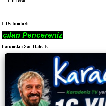
►
Portal
Uydumtürk
ereniz
Forumdan Son Haberler