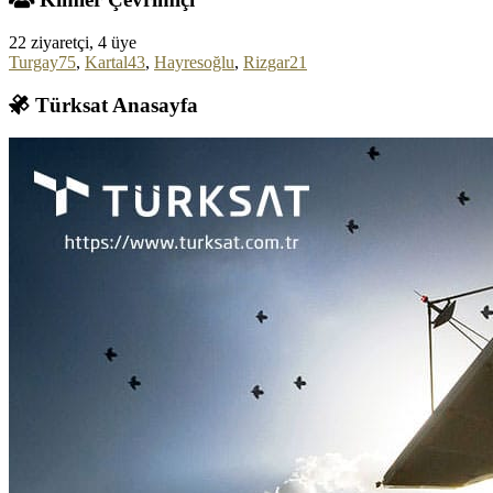
22 ziyaretçi, 4 üye
Turgay75
,
Kartal43
,
Hayresoğlu
,
Rizgar21
Türksat Anasayfa