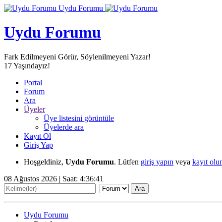
Uydu Forumu
Uydu Forumu
Fark Edilmeyeni Görür, Söylenilmeyeni Yazar!
17
Yaşındayız!
Portal
Forum
Ara
Üyeler
Üye listesini görüntüle
Üyelerde ara
Kayıt Ol
Giriş Yap
Hoşgeldiniz,
Uydu Forumu
. Lütfen
giriş yapın
veya
kayıt olu
08 Ağustos 2026 | Saat:
4:36:44
Uydu Forumu