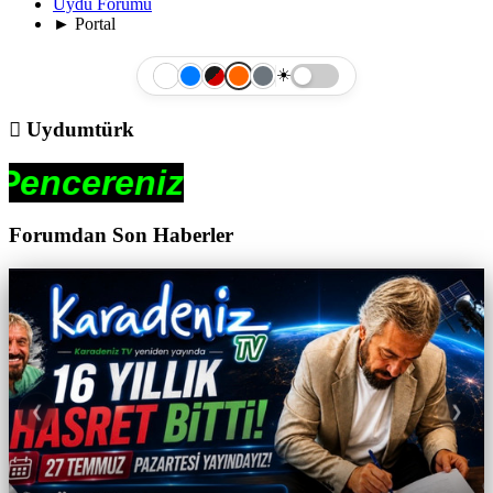
Uydu Forumu
►
Portal
☀️
Uydumtürk
z
Forumdan Son Haberler
❮
❯