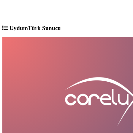
UydumTürk Sunucu