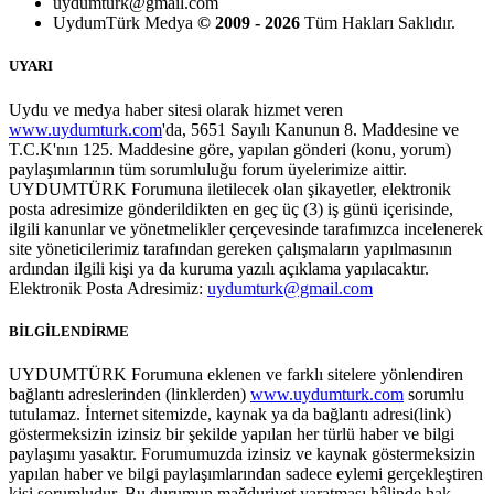
uydumturk@gmail.com
UydumTürk Medya
© 2009 - 2026
Tüm Hakları Saklıdır.
UYARI
Uydu ve medya haber sitesi olarak hizmet veren
www.uydumturk.com
'da, 5651 Sayılı Kanunun 8. Maddesine ve
T.C.K'nın 125. Maddesine göre, yapılan gönderi (konu, yorum)
paylaşımlarının tüm sorumluluğu forum üyelerimize aittir.
UYDUMTÜRK Forumuna iletilecek olan şikayetler, elektronik
posta adresimize gönderildikten en geç üç (3) iş günü içerisinde,
ilgili kanunlar ve yönetmelikler çerçevesinde tarafımızca incelenerek
site yöneticilerimiz tarafından gereken çalışmaların yapılmasının
ardından ilgili kişi ya da kuruma yazılı açıklama yapılacaktır.
Elektronik Posta Adresimiz:
uydumturk@gmail.com
BİLGİLENDİRME
UYDUMTÜRK Forumuna eklenen ve farklı sitelere yönlendiren
bağlantı adreslerinden (linklerden)
www.uydumturk.com
sorumlu
tutulamaz. İnternet sitemizde, kaynak ya da bağlantı adresi(link)
göstermeksizin izinsiz bir şekilde yapılan her türlü haber ve bilgi
paylaşımı yasaktır. Forumumuzda izinsiz ve kaynak göstermeksizin
yapılan haber ve bilgi paylaşımlarından sadece eylemi gerçekleştiren
kişi sorumludur. Bu durumun mağduriyet yaratması hâlinde hak