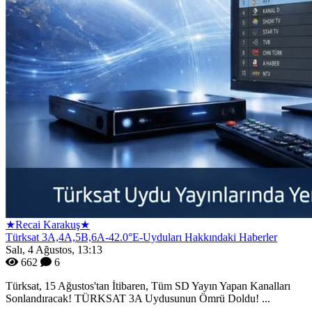
★Recai Karakuş★
Türksat 3A,4A,5B,6A-42.0°E-Uyduları Hakkındaki Haberler
Salı, 4 Ağustos, 13:13
662
6
Türksat, 15 Ağustos'tan İtibaren, Tüm SD Yayın Yapan Kanalları
Sonlandıracak! TÜRKSAT 3A Uydusunun Ömrü Doldu! ...