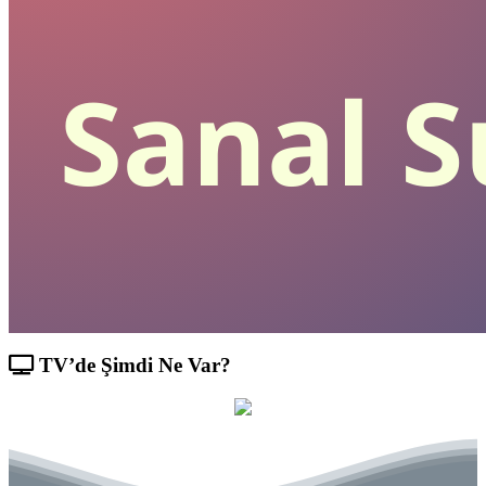
TV’de Şimdi Ne Var?