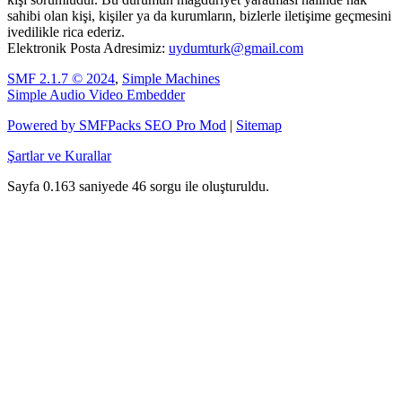
sahibi olan kişi, kişiler ya da kurumların, bizlerle iletişime geçmesini
ivedilikle rica ederiz.
Elektronik Posta Adresimiz:
uydumturk@gmail.com
SMF 2.1.7 © 2024
,
Simple Machines
Simple Audio Video Embedder
Powered by SMFPacks SEO Pro Mod
|
Sitemap
Şartlar ve Kurallar
Sayfa 0.163 saniyede 46 sorgu ile oluşturuldu.