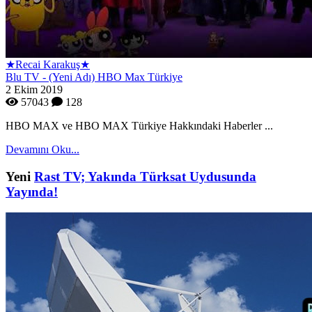
★Recai Karakuş★
Blu TV - (Yeni Adı) HBO Max Türkiye
2 Ekim 2019
57043
128
HBO MAX ve HBO MAX Türkiye Hakkındaki Haberler ...
Devamını Oku...
Yeni
Rast TV; Yakında Türksat Uydusunda
Yayında!