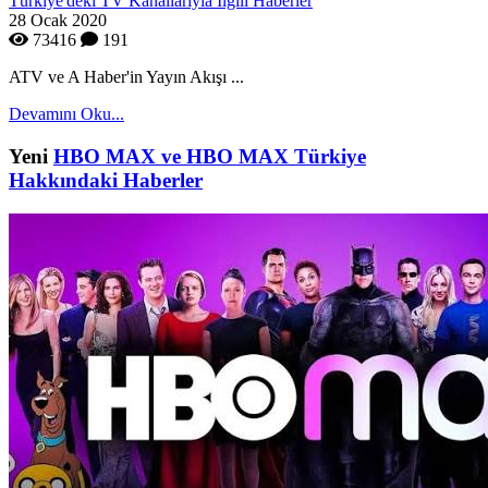
Türkiye'deki TV Kanallarıyla İlgili Haberler
28 Ocak 2020
73416
191
ATV ve A Haber'in Yayın Akışı ...
Devamını Oku...
Yeni
HBO MAX ve HBO MAX Türkiye
Hakkındaki Haberler