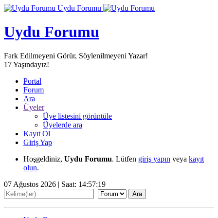
Uydu Forumu
Uydu Forumu
Fark Edilmeyeni Görür, Söylenilmeyeni Yazar!
17
Yaşındayız!
Portal
Forum
Ara
Üyeler
Üye listesini görüntüle
Üyelerde ara
Kayıt Ol
Giriş Yap
Hoşgeldiniz,
Uydu Forumu
. Lütfen
giriş yapın
veya
kayıt
olun
.
07 Ağustos 2026 | Saat:
14:57:21