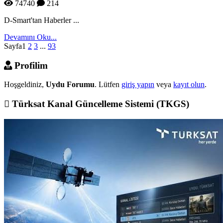
74740
214
D-Smart'tan Haberler ...
Devamını Oku...
Sayfa
1
2
3
...
93
Profilim
Hoşgeldiniz,
Uydu Forumu
. Lütfen
giriş yapın
veya
kayıt olun
.
Türksat Kanal Güncelleme Sistemi (TKGS)