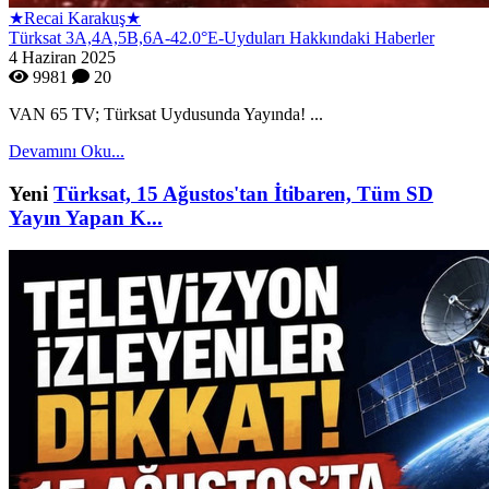
★Recai Karakuş★
Türksat 3A,4A,5B,6A-42.0°E-Uyduları Hakkındaki Haberler
4 Haziran 2025
9981
20
VAN 65 TV; Türksat Uydusunda Yayında! ...
Devamını Oku...
Yeni
Türksat, 15 Ağustos'tan İtibaren, Tüm SD
Yayın Yapan K...