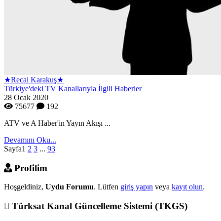
★Recai Karakuş★
Türkiye'deki TV Kanallarıyla İlgili Haberler
28 Ocak 2020
75677
192
ATV ve A Haber'in Yayın Akışı ...
Devamını Oku...
Sayfa
1
2
3
...
93
Profilim
Hoşgeldiniz,
Uydu Forumu
. Lütfen
giriş yapın
veya
kayıt olun
.
Türksat Kanal Güncelleme Sistemi (TKGS)