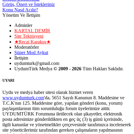
Görüş, Öneri ve İstekleriniz
Konu Nasıl Açılır?
Yönetim Ve İletişim
Adminler
KARTAL DEMİR
Site Teknisyeni
★Recai Karakuş★
Moderatörler
Süper Mod Aykut
İletişim
uydumturk@gmail.com
UydumTürk Medya
© 2009 - 2026
Tüm Hakları Saklıdır.
UYARI
Uydu ve medya haber sitesi olarak hizmet veren
www.uydumturk.com
'da, 5651 Sayılı Kanunun 8. Maddesine ve
T.C.K'nın 125. Maddesine göre, yapılan gönderi (konu, yorum)
paylaşımlarının tüm sorumluluğu forum üyelerimize aittir.
UYDUMTÜRK Forumuna iletilecek olan şikayetler, elektronik
posta adresimize gönderildikten en geç üç (3) iş günü içerisinde,
ilgili kanunlar ve yönetmelikler çerçevesinde tarafımızca incelenerek
site yöneticilerimiz tarafından gereken çalışmaların yapılmasının