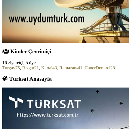
Kimler Çevrimiçi
16 ziyaretçi, 5 üye
Turgay75
,
Rizgar21
,
Kartal43
,
Ramazan-41
,
CanerDemirci28
Türksat Anasayfa