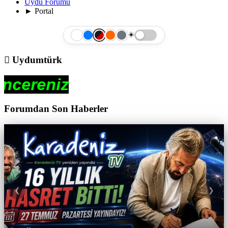
Uydu Forumu
►
Portal
☀️
Uydumtürk
Forumdan Son Haberler
❮
❯