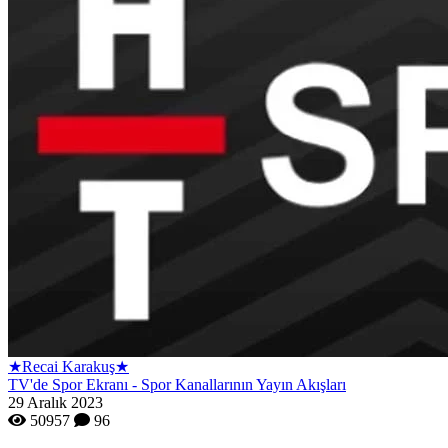
★Recai Karakuş★
TV'de Spor Ekranı - Spor Kanallarının Yayın Akışları
29 Aralık 2023
50957
96