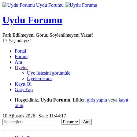
Uydu Forumu
Uydu Forumu
Fark Edilmeyeni Görür, Söylenilmeyeni Yazar!
17
Yaşındayız!
Portal
Forum
Ara
Üyeler
Üye listesini görüntüle
Üyelerde ara
Kayıt Ol
Giriş Yap
Hoşgeldiniz,
Uydu Forumu
. Lütfen
giriş yapın
veya
kayıt
olun
.
10 Ağustos 2026 | Saat:
11:44:19