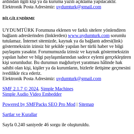
ardından ilgili kişi ya da kuruma yazılı açıklama yapılacaktır.
Elektronik Posta Adresimiz:
uydumturk@gmail.com
BİLGİLENDİRME
UYDUMTÜRK Forumuna eklenen ve farklı sitelere yönlendiren
bağlantı adreslerinden (linklerden)
www.uydumturk.com
sorumlu
tutulamaz. İnternet sitemizde, kaynak ya da bağlantı adresi(link)
göstermeksizin izinsiz bir şekilde yapılan her türlü haber ve bilgi
paylaşımı yasaktır. Forumumuzda izinsiz ve kaynak göstermeksizin
yapılan haber ve bilgi paylaşımlarından sadece eylemi gerçekleştiren
kişi sorumludur. Bu durumun mağduriyet yaratması hâlinde hak
sahibi olan kişi, kişiler ya da kurumların, bizlerle iletişime geçmesini
ivedilikle rica ederiz.
Elektronik Posta Adresimiz:
uydumturk@gmail.com
SMF 2.1.7 © 2024
,
Simple Machines
Simple Audio Video Embedder
Powered by SMFPacks SEO Pro Mod
|
Sitemap
Şartlar ve Kurallar
Sayfa 0.240 saniyede 46 sorgu ile oluşturuldu.