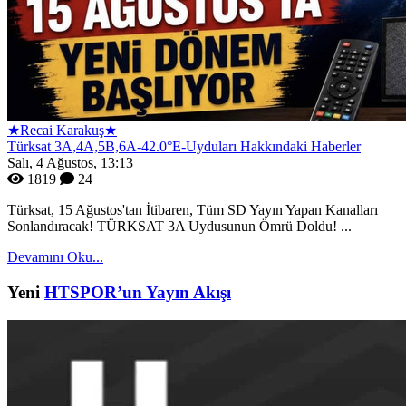
★Recai Karakuş★
Türksat 3A,4A,5B,6A-42.0°E-Uyduları Hakkındaki Haberler
Salı, 4 Ağustos, 13:13
1819
24
Türksat, 15 Ağustos'tan İtibaren, Tüm SD Yayın Yapan Kanalları
Sonlandıracak! TÜRKSAT 3A Uydusunun Ömrü Doldu! ...
Devamını Oku...
Yeni
HTSPOR’un Yayın Akışı