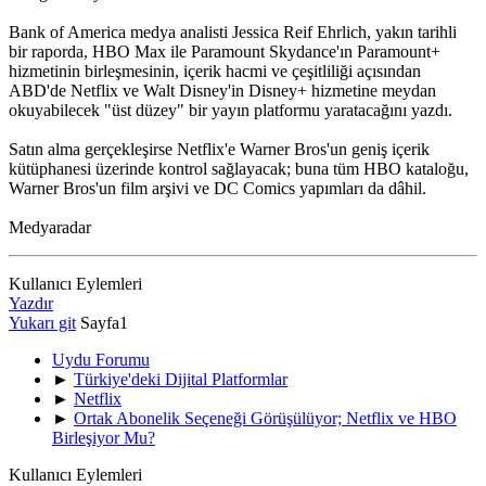
Bank of America medya analisti Jessica Reif Ehrlich, yakın tarihli
bir raporda, HBO Max ile Paramount Skydance'ın Paramount+
hizmetinin birleşmesinin, içerik hacmi ve çeşitliliği açısından
ABD'de Netflix ve Walt Disney'in Disney+ hizmetine meydan
okuyabilecek "üst düzey" bir yayın platformu yaratacağını yazdı.
Satın alma gerçekleşirse Netflix'e Warner Bros'un geniş içerik
kütüphanesi üzerinde kontrol sağlayacak; buna tüm HBO kataloğu,
Warner Bros'un film arşivi ve DC Comics yapımları da dâhil.
Medyaradar
Kullanıcı Eylemleri
Yazdır
Yukarı git
Sayfa
1
Uydu Forumu
►
Türkiye'deki Dijital Platformlar
►
Netflix
►
Ortak Abonelik Seçeneği Görüşülüyor; Netflix ve HBO
Birleşiyor Mu?
Kullanıcı Eylemleri