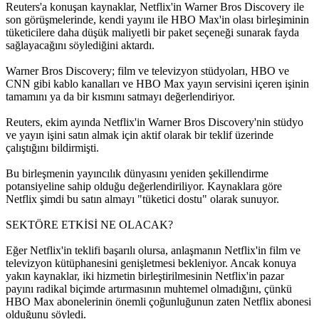
Reuters'a konuşan kaynaklar, Netflix'in Warner Bros Discovery ile
son görüşmelerinde, kendi yayını ile HBO Max'in olası birleşiminin
tüketicilere daha düşük maliyetli bir paket seçeneği sunarak fayda
sağlayacağını söylediğini aktardı.
Warner Bros Discovery; film ve televizyon stüdyoları, HBO ve
CNN gibi kablo kanalları ve HBO Max yayın servisini içeren işinin
tamamını ya da bir kısmını satmayı değerlendiriyor.
Reuters, ekim ayında Netflix'in Warner Bros Discovery'nin stüdyo
ve yayın işini satın almak için aktif olarak bir teklif üzerinde
çalıştığını bildirmişti.
Bu birleşmenin yayıncılık dünyasını yeniden şekillendirme
potansiyeline sahip olduğu değerlendiriliyor. Kaynaklara göre
Netflix şimdi bu satın almayı "tüketici dostu" olarak sunuyor.
SEKTÖRE ETKİSİ NE OLACAK?
Eğer Netflix'in teklifi başarılı olursa, anlaşmanın Netflix'in film ve
televizyon kütüphanesini genişletmesi bekleniyor. Ancak konuya
yakın kaynaklar, iki hizmetin birleştirilmesinin Netflix'in pazar
payını radikal biçimde artırmasının muhtemel olmadığını, çünkü
HBO Max abonelerinin önemli çoğunluğunun zaten Netflix abonesi
olduğunu söyledi.