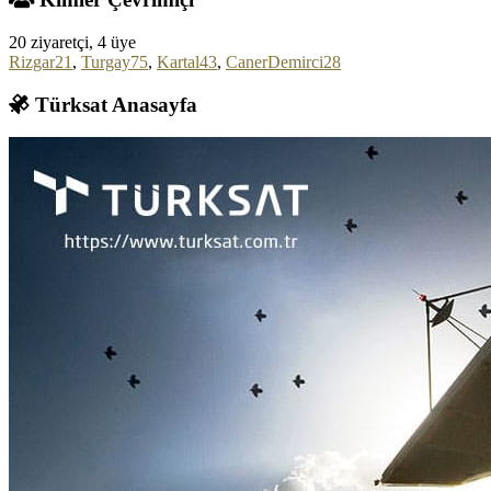
20 ziyaretçi, 4 üye
Rizgar21
,
Turgay75
,
Kartal43
,
CanerDemirci28
Türksat Anasayfa