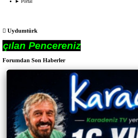
►
Portal
Uydumtürk
reniz
Forumdan Son Haberler