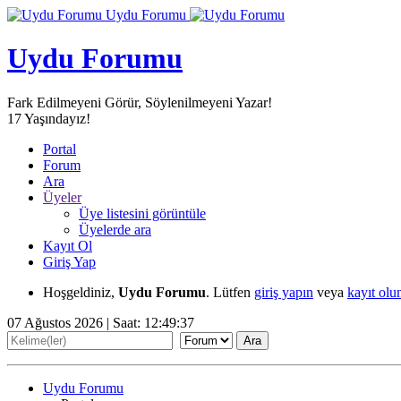
Uydu Forumu
Uydu Forumu
Fark Edilmeyeni Görür, Söylenilmeyeni Yazar!
17
Yaşındayız!
Portal
Forum
Ara
Üyeler
Üye listesini görüntüle
Üyelerde ara
Kayıt Ol
Giriş Yap
Hoşgeldiniz,
Uydu Forumu
. Lütfen
giriş yapın
veya
kayıt olu
07 Ağustos 2026 | Saat:
12:49:39
Uydu Forumu