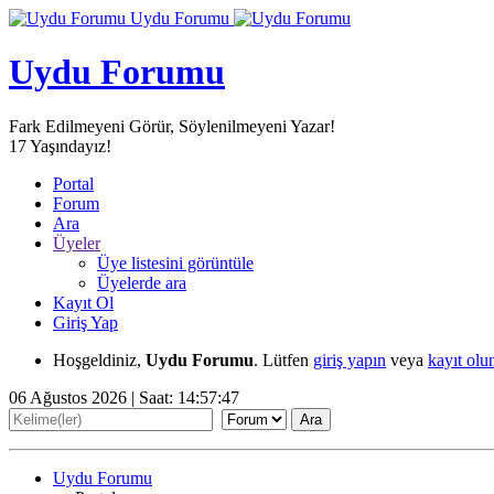
Uydu Forumu
Uydu Forumu
Fark Edilmeyeni Görür, Söylenilmeyeni Yazar!
17
Yaşındayız!
Portal
Forum
Ara
Üyeler
Üye listesini görüntüle
Üyelerde ara
Kayıt Ol
Giriş Yap
Hoşgeldiniz,
Uydu Forumu
. Lütfen
giriş yapın
veya
kayıt olu
06 Ağustos 2026 | Saat:
14:57:49
Uydu Forumu