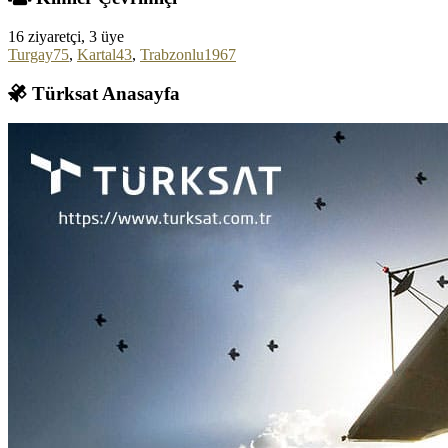
16 ziyaretçi, 3 üye
Turgay75
,
Kartal43
,
Trabzonlu1967
Türksat Anasayfa