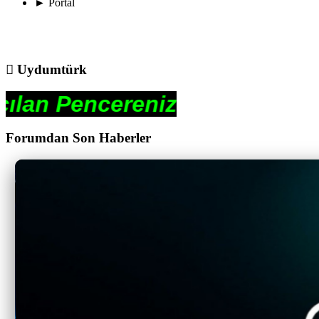
►
Portal
Uydumtürk
cereniz
Forumdan Son Haberler