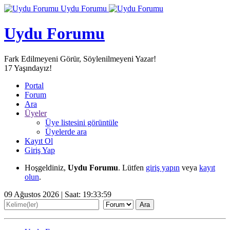
Uydu Forumu
Uydu Forumu
Fark Edilmeyeni Görür, Söylenilmeyeni Yazar!
17
Yaşındayız!
Portal
Forum
Ara
Üyeler
Üye listesini görüntüle
Üyelerde ara
Kayıt Ol
Giriş Yap
Hoşgeldiniz,
Uydu Forumu
. Lütfen
giriş yapın
veya
kayıt
olun
.
09 Ağustos 2026 | Saat:
19:33:59