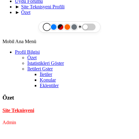
Uydu Forumu
►
Site Teknisyeni Profili
►
Özet
☀️
Mobil Ana Menü
Profil Bilgisi
Özet
İstatistikleri Göster
İletileri Gster
İletiler
Konular
Eklentiler
Özet
Site Teknisyeni
Admin