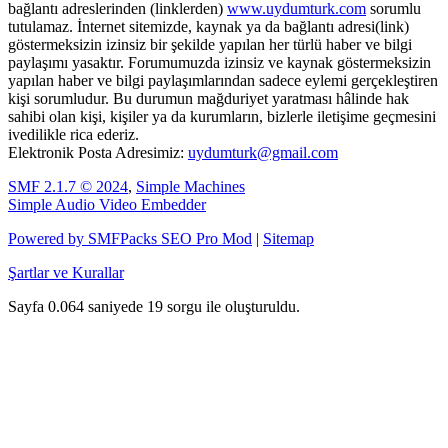
bağlantı adreslerinden (linklerden)
www.uydumturk.com
sorumlu
tutulamaz. İnternet sitemizde, kaynak ya da bağlantı adresi(link)
göstermeksizin izinsiz bir şekilde yapılan her türlü haber ve bilgi
paylaşımı yasaktır. Forumumuzda izinsiz ve kaynak göstermeksizin
yapılan haber ve bilgi paylaşımlarından sadece eylemi gerçekleştiren
kişi sorumludur. Bu durumun mağduriyet yaratması hâlinde hak
sahibi olan kişi, kişiler ya da kurumların, bizlerle iletişime geçmesini
ivedilikle rica ederiz.
Elektronik Posta Adresimiz:
uydumturk@gmail.com
SMF 2.1.7 © 2024
,
Simple Machines
Simple Audio Video Embedder
Powered by SMFPacks SEO Pro Mod
|
Sitemap
Şartlar ve Kurallar
Sayfa 0.064 saniyede 19 sorgu ile oluşturuldu.