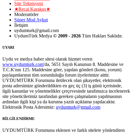
Site Teknisyeni
★Recai Karakuş★
Moderatörler
Süper Mod Aykut
İletişim
uydumturk@gmail.com
UydumTürk Medya
© 2009 - 2026
Tüm Hakları Saklıdır.
UYARI
Uydu ve medya haber sitesi olarak hizmet veren
www.uydumturk.com
'da, 5651 Sayılı Kanunun 8. Maddesine ve
T.C.K'nın 125. Maddesine göre, yapılan gönderi (konu, yorum)
paylaşımlarının tüm sorumluluğu forum üyelerimize aittir.
UYDUMTÜRK Forumuna iletilecek olan şikayetler, elektronik
posta adresimize gönderildikten en geç üç (3) iş günü içerisinde,
ilgili kanunlar ve yönetmelikler çerçevesinde tarafımızca incelenerek
site yöneticilerimiz tarafından gereken çalışmaların yapılmasının
ardından ilgili kişi ya da kuruma yazılı açıklama yapılacaktır.
Elektronik Posta Adresimiz:
uydumturk@gmail.com
BİLGİLENDİRME
UYDUMTÜRK Forumuna eklenen ve farklı sitelere yönlendiren