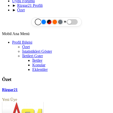
Uydu Forumu
►
Rizgar21 Profili
►
Özet
☀️
Mobil Ana Menü
Profil Bilgisi
Özet
İstatistikleri Göster
İletileri Gster
İletiler
Konular
Eklentiler
Özet
Rizgar21
Yeni Üye