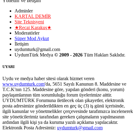
Yönetim Ve İletişim
Adminler
KARTAL DEMİR
Site Teknisyeni
★Recai Karakuş★
Moderatörler
Süper Mod Aykut
İletişim
uydumturk@gmail.com
UydumTürk Medya
© 2009 - 2026
Tüm Hakları Saklıdır.
UYARI
Uydu ve medya haber sitesi olarak hizmet veren
www.uydumturk.com
'da, 5651 Sayılı Kanunun 8. Maddesine ve
T.C.K'nın 125. Maddesine göre, yapılan gönderi (konu, yorum)
paylaşımlarının tüm sorumluluğu forum üyelerimize aittir.
UYDUMTÜRK Forumuna iletilecek olan şikayetler, elektronik
posta adresimize gönderildikten en geç üç (3) iş günü içerisinde,
ilgili kanunlar ve yönetmelikler çerçevesinde tarafımızca incelenerek
site yöneticilerimiz tarafından gereken çalışmaların yapılmasının
ardından ilgili kişi ya da kuruma yazılı açıklama yapılacaktır.
Elektronik Posta Adresimiz:
uydumturk@gmail.com