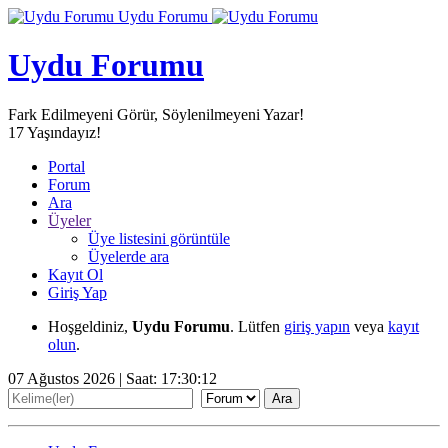
Uydu Forumu
Uydu Forumu
Fark Edilmeyeni Görür, Söylenilmeyeni Yazar!
17
Yaşındayız!
Portal
Forum
Ara
Üyeler
Üye listesini görüntüle
Üyelerde ara
Kayıt Ol
Giriş Yap
Hoşgeldiniz,
Uydu Forumu
. Lütfen
giriş yapın
veya
kayıt
olun
.
07 Ağustos 2026 | Saat:
17:30:12