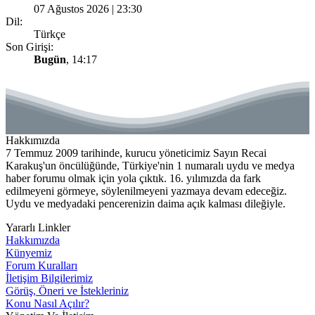
07 Ağustos 2026 | 23:30
Dil:
Türkçe
Son Girişi:
Bugün
, 14:17
Hakkımızda
7 Temmuz 2009 tarihinde, kurucu yöneticimiz Sayın Recai
Karakuş'un öncülüğünde, Türkiye'nin 1 numaralı uydu ve medya
haber forumu olmak için yola çıktık. 16. yılımızda da fark
edilmeyeni görmeye, söylenilmeyeni yazmaya devam edeceğiz.
Uydu ve medyadaki pencerenizin daima açık kalması dileğiyle.
Yararlı Linkler
Hakkımızda
Künyemiz
Forum Kuralları
İletişim Bilgilerimiz
Görüş, Öneri ve İstekleriniz
Konu Nasıl Açılır?