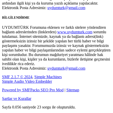
ardından ilgili kişi ya da kuruma yazılı açıklama yapılacaktır.
Elektronik Posta Adresimiz:
uydumturk@gmail.com
BİLGİLENDİRME
UYDUMTÜRK Forumuna eklenen ve farklı sitelere yönlendiren
bağlantı adreslerinden (linklerden)
www.uydumturk.com
sorumlu
tutulamaz. İnternet sitemizde, kaynak ya da bağlantı adresi(link)
göstermeksizin izinsiz bir şekilde yapılan her türlü haber ve bilgi
paylaşımı yasaktır. Forumumuzda izinsiz ve kaynak göstermeksizin
yapılan haber ve bilgi paylaşımlarından sadece eylemi gerçekleştiren
kişi sorumludur. Bu durumun mağduriyet yaratması hâlinde hak
sahibi olan kişi, kişiler ya da kurumların, bizlerle iletişime geçmesini
ivedilikle rica ederiz.
Elektronik Posta Adresimiz:
uydumturk@gmail.com
SMF 2.1.7 © 2024
,
Simple Machines
Simple Audio Video Embedder
Powered by SMFPacks SEO Pro Mod
|
Sitemap
Şartlar ve Kurallar
Sayfa 0.056 saniyede 23 sorgu ile oluşturuldu.