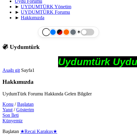
Uydu Forumu
►
UYDUMTÜRK Yönetim
►
UYDUMTÜRK Forumu
►
Hakkımızda
☀️
Uydumtürk
Uydumtürk Uydu 
Aşağı git
Sayfa
1
Hakkımızda
UydumTürk Forumu Hakkında Gelen Bilgiler
Konu
/
Başlatan
Yanıt
/
Gösterim
Son İleti
Künyemiz
Başlatan
★Recai Karakuş★