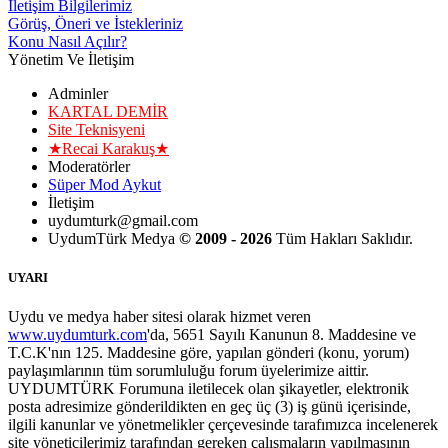
İletişim Bilgilerimiz
Görüş, Öneri ve İstekleriniz
Konu Nasıl Açılır?
Yönetim Ve İletişim
Adminler
KARTAL DEMİR
Site Teknisyeni
★Recai Karakuş★
Moderatörler
Süper Mod Aykut
İletişim
uydumturk@gmail.com
UydumTürk Medya
© 2009 - 2026
Tüm Hakları Saklıdır.
UYARI
Uydu ve medya haber sitesi olarak hizmet veren
www.uydumturk.com
'da, 5651 Sayılı Kanunun 8. Maddesine ve
T.C.K'nın 125. Maddesine göre, yapılan gönderi (konu, yorum)
paylaşımlarının tüm sorumluluğu forum üyelerimize aittir.
UYDUMTÜRK Forumuna iletilecek olan şikayetler, elektronik
posta adresimize gönderildikten en geç üç (3) iş günü içerisinde,
ilgili kanunlar ve yönetmelikler çerçevesinde tarafımızca incelenerek
site yöneticilerimiz tarafından gereken çalışmaların yapılmasının