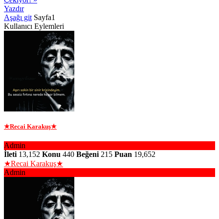
Yazdır
Aşağı git
Sayfa
1
Kullanıcı Eylemleri
★Recai Karakuş★
Admin
İleti
13,152
Konu
440
Beğeni
215
Puan
19,652
★Recai Karakuş★
Admin