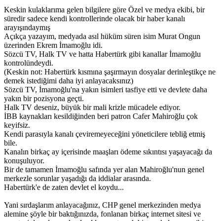
Keskin kulaklarıma gelen bilgilere göre Özel ve medya ekibi, bir
süredir sadece kendi kontrollerinde olacak bir haber kanalı
arayışındaymış
Açıkça yazayım, medyada asıl hüküm süren isim Murat Ongun
üzerinden Ekrem İmamoğlu idi.
Sözcü TV, Halk TV ve hatta Habertürk gibi kanallar İmamoğlu
kontrolündeydi.
(Keskin not: Habertürk kısmına şaşırmayın dosyalar derinleştikçe ne
demek istediğimi daha iyi anlayacaksınız)
Sözcü TV, İmamoğlu'na yakın isimleri tasfiye etti ve devlete daha
yakın bir pozisyona geçti.
Halk TV deseniz, büyük bir mali krizle mücadele ediyor.
İBB kaynakları kesildiğinden beri patron Cafer Mahiroğlu çok
keyifsiz.
Kendi parasıyla kanalı çeviremeyeceğini yöneticilere tebliğ etmiş
bile.
Kanalın birkaç ay içerisinde maaşları ödeme sıkıntısı yaşayacağı da
konuşuluyor.
Bir de tamamen İmamoğlu safında yer alan Mahiroğlu'nun genel
merkezle sorunlar yaşadığı da iddialar arasında.
Habertürk'e de zaten devlet el koydu...
Yani sırdaşlarım anlayacağınız, CHP genel merkezinden medya
alemine şöyle bir baktığınızda, fonlanan birkaç internet sitesi ve