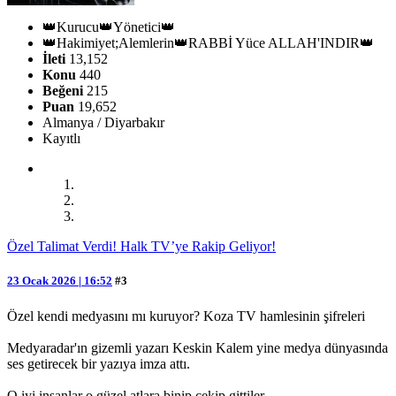
👑Kurucu👑Yönetici👑
👑Hakimiyet;Alemlerin👑RABBİ Yüce ALLAH'INDIR👑
İleti
13,152
Konu
440
Beğeni
215
Puan
19,652
Almanya / Diyarbakır
Kayıtlı
Özel Talimat Verdi! Halk TV’ye Rakip Geliyor!
23 Ocak 2026 | 16:52
#3
Özel kendi medyasını mı kuruyor? Koza TV hamlesinin şifreleri
Medyaradar'ın gizemli yazarı Keskin Kalem yine medya dünyasında
ses getirecek bir yazıya imza attı.
O iyi insanlar o güzel atlara binip çekip gittiler.