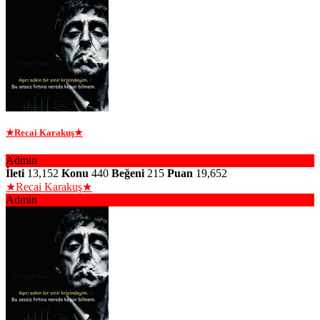
★Recai Karakuş★
Admin
İleti
13,152
Konu
440
Beğeni
215
Puan
19,652
★Recai Karakuş★
Admin