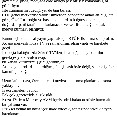
gazeteci dışında, medyada elde avuçta pek bir şey kalmamış gibi
görünüyor.
İşte zurnanın zırt dediği yer de tam burası:
CHP genel merkezine yakın isimlerden bendenize aktarılan bilgilere
göre, Özel İmamoğlu ve başka odaklardan bağımsız olarak,
doğrudan parti tarafından fonlanacak ve kendisine bağlı olacak bir
medya kurmayı planlıyor.
Bunun için de ulusal yayın yapmak için RTÜK lisansına sahip olan,
Adana merkezli Koza TV'yi şahlandırma planı yaptı ve harekete
geçti.
İlk başta baktığınızda Sözcü TV'den, İmamoğlu'na yakın olma
gerekçesiyle kovulan ekip,
bu kanalı kuruyormuş gibi görünüyor.
Amma yukarıda da aktardığım gibi işin aslı öyle değil, sadece iyi bir
kamuflaj taktiği.
Uzun lafın kısası, Özel'in kendi medyasını kurma planlarında sona
yaklaşıldı:
İş görüşmeleri yapıldı.
Pek çok gazeteciyle el sıkışıldı.
Koza TV için Metrocity AVM içerisinde kiralanan ofiste hummalı
bir çalışma var.
Fiziksel tadilat iki hafta içerisinde bitecek, sonrasında teknik altyapı
hazırlanacak.