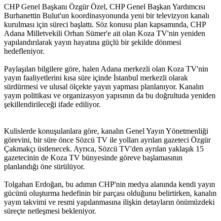
CHP Genel Başkanı Özgür Özel, CHP Genel Başkan Yardımcısı
Burhanettin Bulut'un koordinasyonunda yeni bir televizyon kanalı
kurulması için süreci başlattı. Söz konusu plan kapsamında, CHP
Adana Milletvekili Orhan Sümer'e ait olan Koza TV'nin yeniden
yapılandırılarak yayın hayatına güçlü bir şekilde dönmesi
hedefleniyor.
Paylaşılan bilgilere göre, halen Adana merkezli olan Koza TV'nin
yayın faaliyetlerini kısa süre içinde İstanbul merkezli olarak
sürdürmesi ve ulusal ölçekte yayın yapması planlanıyor. Kanalın
yayın politikası ve organizasyon yapısının da bu doğrultuda yeniden
şekillendirileceği ifade ediliyor.
Kulislerde konuşulanlara göre, kanalın Genel Yayın Yönetmenliği
görevini, bir süre önce Sözcü TV ile yolları ayrılan gazeteci Özgür
Çakmakçı üstlenecek. Ayrıca, Sözcü TV'den ayrılan yaklaşık 15
gazetecinin de Koza TV bünyesinde göreve başlamasının
planlandığı öne sürülüyor.
Tolgahan Erdoğan, bu adımın CHP'nin medya alanında kendi yayın
gücünü oluşturma hedefinin bir parçası olduğunu belirtirken, kanalın
yayın takvimi ve resmi yapılanmasına ilişkin detayların önümüzdeki
süreçte netleşmesi bekleniyor.