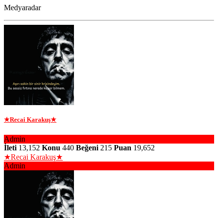
Medyaradar
★Recai Karakuş★
Admin
İleti
13,152
Konu
440
Beğeni
215
Puan
19,652
★Recai Karakuş★
Admin