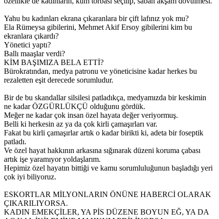
özellikle de kadınların, kum torbası seçilip, sabah akşam dövülmesi.
Yahu bu kadınları ekrana çıkaranlara bir çift lafınız yok mu?
Ela Rümeysa gibilerini, Mehmet Akif Ersoy gibilerini kim bu
ekranlara çıkardı?
Yönetici yaptı?
Ballı maaşlar verdi?
KİM BAŞIMIZA BELA ETTİ?
Bürokratından, medya patronu ve yöneticisine kadar herkes bu
rezaletten eşit derecede sorumludur.
Bir de bu skandallar silsilesi patladıkça, medyamızda bir keskimin
ne kadar ÖZGÜRLÜKÇÜ olduğunu gördük.
Meğer ne kadar çok insan özel hayata değer veriyormuş.
Belli ki herkesin az ya da çok kirli çamaşırları var.
Fakat bu kirli çamaşırlar artık o kadar birikti ki, adeta bir foseptik
patladı.
Ve özel hayat hakkının arkasına sığınarak düzeni koruma çabası
artık işe yaramıyor yoldaşlarım.
Hepimiz özel hayatın bittiği ve kamu sorumluluğunun başladığı yeri
çok iyi biliyoruz.
ESKORTLAR MİLYONLARIN ÖNÜNE HABERCİ OLARAK
ÇIKARILIYORSA.
KADIN EMEKÇİLER, YA PİS DÜZENE BOYUN EĞ, YA DA