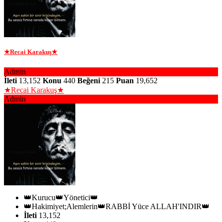
★Recai Karakuş★
Admin
İleti
13,152
Konu
440
Beğeni
215
Puan
19,652
★Recai Karakuş★
Admin
👑Kurucu👑Yönetici👑
👑Hakimiyet;Alemlerin👑RABBİ Yüce ALLAH'INDIR👑
İleti
13,152