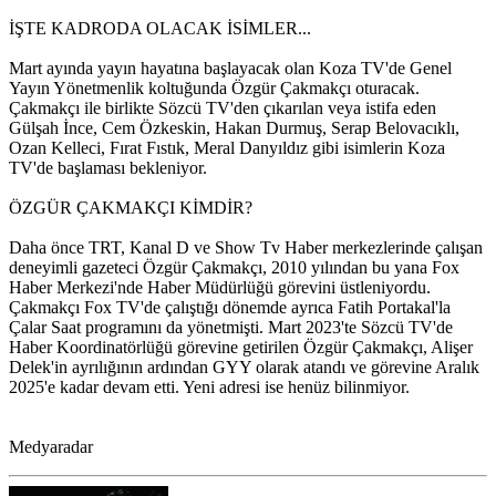
İŞTE KADRODA OLACAK İSİMLER...
Mart ayında yayın hayatına başlayacak olan Koza TV'de Genel
Yayın Yönetmenlik koltuğunda Özgür Çakmakçı oturacak.
Çakmakçı ile birlikte Sözcü TV'den çıkarılan veya istifa eden
Gülşah İnce, Cem Özkeskin, Hakan Durmuş, Serap Belovacıklı,
Ozan Kelleci, Fırat Fıstık, Meral Danyıldız gibi isimlerin Koza
TV'de başlaması bekleniyor.
ÖZGÜR ÇAKMAKÇI KİMDİR?
Daha önce TRT, Kanal D ve Show Tv Haber merkezlerinde çalışan
deneyimli gazeteci Özgür Çakmakçı, 2010 yılından bu yana Fox
Haber Merkezi'nde Haber Müdürlüğü görevini üstleniyordu.
Çakmakçı Fox TV'de çalıştığı dönemde ayrıca Fatih Portakal'la
Çalar Saat programını da yönetmişti. Mart 2023'te Sözcü TV'de
Haber Koordinatörlüğü görevine getirilen Özgür Çakmakçı, Alişer
Delek'in ayrılığının ardından GYY olarak atandı ve görevine Aralık
2025'e kadar devam etti. Yeni adresi ise henüz bilinmiyor.
Medyaradar