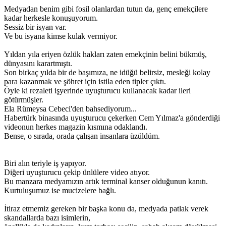
Medyadan benim gibi fosil olanlardan tutun da, genç emekçilere
kadar herkesle konuşuyorum.
Sessiz bir isyan var.
Ve bu isyana kimse kulak vermiyor.
Yıldan yıla eriyen özlük hakları zaten emekçinin belini bükmüş,
dünyasını karartmıştı.
Son birkaç yılda bir de başımıza, ne idüğü belirsiz, mesleği kolay
para kazanmak ve şöhret için istila eden tipler çıktı.
Öyle ki rezaleti işyerinde uyuşturucu kullanacak kadar ileri
götürmüşler.
Ela Rümeysa Cebeci'den bahsediyorum...
Habertürk binasında uyuşturucu çekerken Cem Yılmaz'a gönderdiği
videonun herkes magazin kısmına odaklandı.
Bense, o sırada, orada çalışan insanlara üzüldüm.
Biri alın teriyle iş yapıyor.
Diğeri uyuşturucu çekip ünlülere video atıyor.
Bu manzara medyamızın artık terminal kanser olduğunun kanıtı.
Kurtuluşumuz ise mucizelere bağlı.
İtiraz etmemiz gereken bir başka konu da, medyada patlak verek
skandallarda bazı isimlerin,