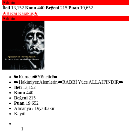
Admin
İleti
13,152
Konu
440
Beğeni
215
Puan
19,652
★Recai Karakuş★
Admin
👑Kurucu👑Yönetici👑
👑Hakimiyet;Alemlerin👑RABBİ Yüce ALLAH'INDIR👑
İleti
13,152
Konu
440
Beğeni
215
Puan
19,652
Almanya / Diyarbakır
Kayıtlı