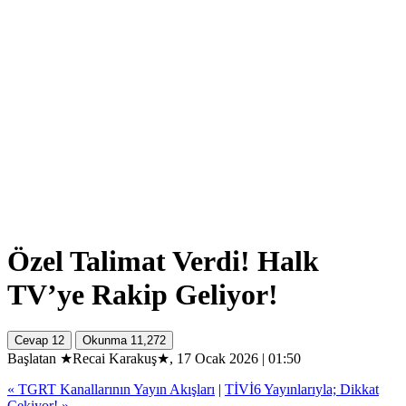
Özel Talimat Verdi! Halk
TV’ye Rakip Geliyor!
Cevap
12
Okunma
11,272
Başlatan ★Recai Karakuş★, 17 Ocak 2026 | 01:50
« TGRT Kanallarının Yayın Akışları
|
TİVİ6 Yayınlarıyla; Dikkat
Çekiyor! »