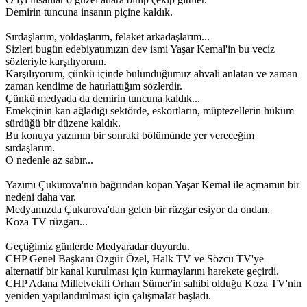
Demirin tuncuna insanın piçine kaldık.
Sırdaşlarım, yoldaşlarım, felaket arkadaşlarım...
Sizleri bugün edebiyatımızın dev ismi Yaşar Kemal'in bu veciz
sözleriyle karşılıyorum.
Karşılıyorum, çünkü içinde bulunduğumuz ahvali anlatan ve zaman
zaman kendime de hatırlattığım sözlerdir.
Çünkü medyada da demirin tuncuna kaldık...
Emekçinin kan ağladığı sektörde, eskortların, müptezellerin hüküm
sürdüğü bir düzene kaldık.
Bu konuya yazımın bir sonraki bölümünde yer vereceğim
sırdaşlarım.
O nedenle az sabır...
Yazımı Çukurova'nın bağrından kopan Yaşar Kemal ile açmamın bir
nedeni daha var.
Medyamızda Çukurova'dan gelen bir rüzgar esiyor da ondan.
Koza TV rüzgarı...
Geçtiğimiz günlerde Medyaradar duyurdu.
CHP Genel Başkanı Özgür Özel, Halk TV ve Sözcü TV'ye
alternatif bir kanal kurulması için kurmaylarını harekete geçirdi.
CHP Adana Milletvekili Orhan Sümer'in sahibi olduğu Koza TV'nin
yeniden yapılandırılması için çalışmalar başladı.