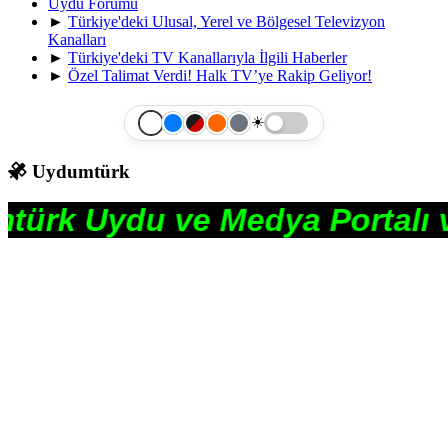
Uydu Forumu
►
Türkiye'deki Ulusal, Yerel ve Bölgesel Televizyon
Kanalları
►
Türkiye'deki TV Kanallarıyla İlgili Haberler
►
Özel Talimat Verdi! Halk TV’ye Rakip Geliyor!
☀️
Uydumtürk
Uydu ve Medya Portalı ve F