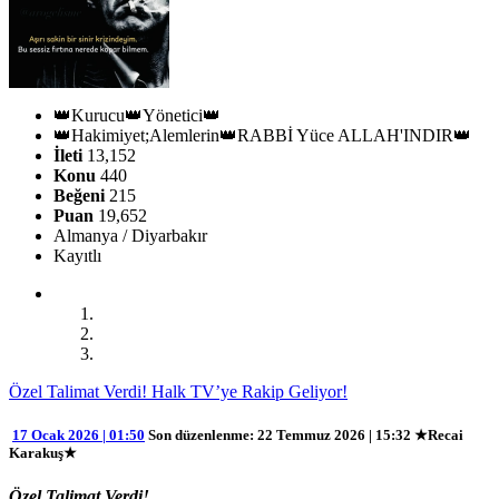
👑Kurucu👑Yönetici👑
👑Hakimiyet;Alemlerin👑RABBİ Yüce ALLAH'INDIR👑
İleti
13,152
Konu
440
Beğeni
215
Puan
19,652
Almanya / Diyarbakır
Kayıtlı
Özel Talimat Verdi! Halk TV’ye Rakip Geliyor!
17 Ocak 2026 | 01:50
Son düzenlenme
: 22 Temmuz 2026 | 15:32 ★Recai
Karakuş★
Özel Talimat Verdi!