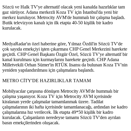
Sözcü ve Halk TV'ye alternatif olacak yeni kanalda hazırlıklar tam
gaz sürüyor. Adana merkezli Koza TV için İstanbul'da yeni bir
merkez kuruluyor. Metrocity AVM'de hummalı bir çalışma başladı.
Butik televizyon kanalı için ilk etapta 40-50 kişilik bir kadro
kurulacak.
MedyaRadar'ın özel haberine göre, Yılmaz Özdil'in Sözcü TV'de
çok sayıda emekçiyi işten çıkarması CHP Genel Merkezini harekete
geçirdi. CHP Genel Başkanı Özgür Özel, Sözcü TV'ye alternatif bir
kanal kurulması için kurmaylarını harekete geçirdi. CHP Adana
Milletvekili Orhan Sümer'in RTÜK lisansı da bulunan Koza TV'nin
yeniden yapılandırılması için çalışmalara başlandı.
METRO CİTY'DE HAZIRLIKLAR TAMAM
Mobilyacılar çarşısına dönüşen Metrocity AVM'de hummalı bir
çalışma yaşanıyor. Koza TV için Metrocity AVM içerisinde
kiralanan yerde çalışmalar tamamlanmak üzere. Tadilat
çalışmalarının iki hafta içerisinde tamamlanacağı, ardından ise kadro
çalışmalarına hız verilecek. İlk etapta 49*50 kişilik bir kadro
kurulacak. Çalışanların neredeyse tamamı Sözcü TV'den ayrılan
basın emekçilerinden oluşacak.