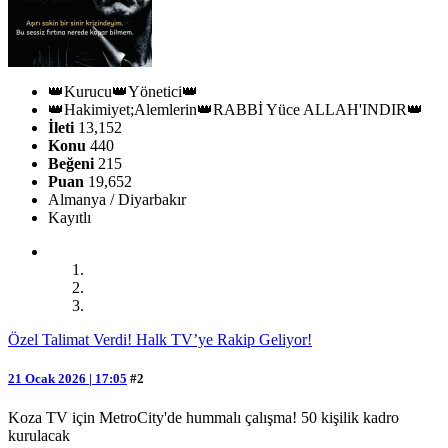
👑Kurucu👑Yönetici👑
👑Hakimiyet;Alemlerin👑RABBİ Yüce ALLAH'INDIR👑
İleti
13,152
Konu
440
Beğeni
215
Puan
19,652
Almanya / Diyarbakır
Kayıtlı
Özel Talimat Verdi! Halk TV’ye Rakip Geliyor!
21 Ocak 2026 | 17:05
#2
Koza TV için MetroCity'de hummalı çalışma! 50 kişilik kadro
kurulacak