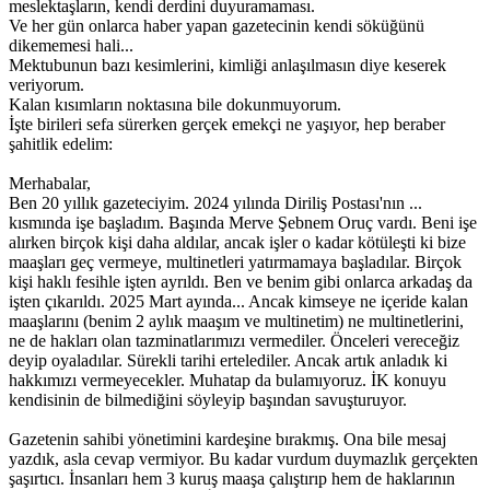
meslektaşların, kendi derdini duyuramaması.
Ve her gün onlarca haber yapan gazetecinin kendi söküğünü
dikememesi hali...
Mektubunun bazı kesimlerini, kimliği anlaşılmasın diye keserek
veriyorum.
Kalan kısımların noktasına bile dokunmuyorum.
İşte birileri sefa sürerken gerçek emekçi ne yaşıyor, hep beraber
şahitlik edelim:
Merhabalar,
Ben 20 yıllık gazeteciyim. 2024 yılında Diriliş Postası'nın ...
kısmında işe başladım. Başında Merve Şebnem Oruç vardı. Beni işe
alırken birçok kişi daha aldılar, ancak işler o kadar kötüleşti ki bize
maaşları geç vermeye, multinetleri yatırmamaya başladılar. Birçok
kişi haklı fesihle işten ayrıldı. Ben ve benim gibi onlarca arkadaş da
işten çıkarıldı. 2025 Mart ayında... Ancak kimseye ne içeride kalan
maaşlarını (benim 2 aylık maaşım ve multinetim) ne multinetlerini,
ne de hakları olan tazminatlarımızı vermediler. Önceleri vereceğiz
deyip oyaladılar. Sürekli tarihi ertelediler. Ancak artık anladık ki
hakkımızı vermeyecekler. Muhatap da bulamıyoruz. İK konuyu
kendisinin de bilmediğini söyleyip başından savuşturuyor.
Gazetenin sahibi yönetimini kardeşine bırakmış. Ona bile mesaj
yazdık, asla cevap vermiyor. Bu kadar vurdum duymazlık gerçekten
şaşırtıcı. İnsanları hem 3 kuruş maaşa çalıştırıp hem de haklarının