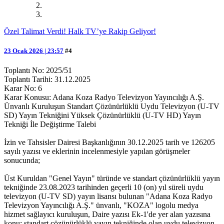
Özel Talimat Verdi! Halk TV’ye Rakip Geliyor!
23 Ocak 2026 | 23:57
#4
Toplantı No: 2025/51
Toplantı Tarihi: 31.12.2025
Karar No: 6
Karar Konusu: Adana Koza Radyo Televizyon Yayıncılığı A.Ş.
Ünvanlı Kuruluşun Standart Çözünürlüklü Uydu Televizyon (U-TV
SD) Yayın Tekniğini Yüksek Çözünürlüklü (U-TV HD) Yayın
Tekniği İle Değiştirme Talebi
İzin ve Tahsisler Dairesi Başkanlığının 30.12.2025 tarih ve 126205
sayılı yazısı ve eklerinin incelenmesiyle yapılan görüşmeler
sonucunda;
Üst Kuruldan "Genel Yayın" türünde ve standart çözünürlüklü yayın
tekniğinde 23.08.2023 tarihinden geçerli 10 (on) yıl süreli uydu
televizyon (U-TV SD) yayın lisansı bulunan "Adana Koza Radyo
Televizyon Yayıncılığı A.Ş." ünvanlı, "KOZA" logolu medya
hizmet sağlayıcı kuruluşun, Daire yazısı Ek-1'de yer alan yazısına
konu; standart çözünürlüklü yayın tekniğinde olan uydu televizyon