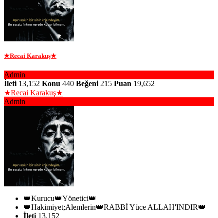
★Recai Karakuş★
Admin
İleti
13,152
Konu
440
Beğeni
215
Puan
19,652
★Recai Karakuş★
Admin
👑Kurucu👑Yönetici👑
👑Hakimiyet;Alemlerin👑RABBİ Yüce ALLAH'INDIR👑
İleti
13,152