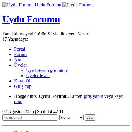
Uydu Forumu
Uydu Forumu
Fark Edilmeyeni Görür, Söylenilmeyeni Yazar!
17
Yaşındayız!
Portal
Forum
Ara
Üyeler
Üye listesini görüntüle
Üyelerde ara
Kayıt Ol
Giriş Yap
Hoşgeldiniz,
Uydu Forumu
. Lütfen
giriş yapın
veya
kayıt
olun
.
07 Ağustos 2026 | Saat:
14:42:12