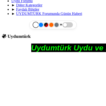
Uydu Forumu
►
Diğer Kategoriler
►
Faydalı Bilgiler
►
UYDUMTÜRK Forumunda Günün Haberi
☀️
Uydumtürk
Uydumtürk Uydu ve Medy