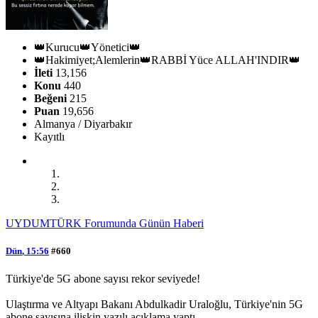
👑Kurucu👑Yönetici👑
👑Hakimiyet;Alemlerin👑RABBİ Yüce ALLAH'INDIR👑
İleti
13,156
Konu
440
Beğeni
215
Puan
19,656
Almanya / Diyarbakır
Kayıtlı
UYDUMTÜRK Forumunda Günün Haberi
Dün
, 15:56
#660
Türkiye'de 5G abone sayısı rekor seviyede!
Ulaştırma ve Altyapı Bakanı Abdulkadir Uraloğlu, Türkiye'nin 5G
abone sayısına ilişkin yazılı açıklama yaptı.