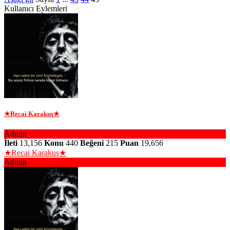
Kullanıcı Eylemleri
★Recai Karakuş★
Admin
İleti
13,156
Konu
440
Beğeni
215
Puan
19,656
★Recai Karakuş★
Admin