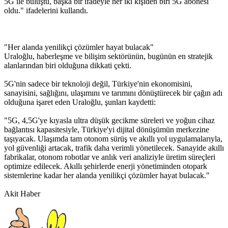
5G ile buluştu, başka bir ifadeyle her iki kişiden biri 5G abonesi
oldu." ifadelerini kullandı.
"Her alanda yenilikçi çözümler hayat bulacak"
Uraloğlu, haberleşme ve bilişim sektörünün, bugünün en stratejik
alanlarından biri olduğuna dikkati çekti.
5G'nin sadece bir teknoloji değil, Türkiye'nin ekonomisini,
sanayisini, sağlığını, ulaşımını ve tarımını dönüştürecek bir çağın adı
olduğuna işaret eden Uraloğlu, şunları kaydetti:
"5G, 4,5G'ye kıyasla ultra düşük gecikme süreleri ve yoğun cihaz
bağlantısı kapasitesiyle, Türkiye'yi dijital dönüşümün merkezine
taşıyacak. Ulaşımda tam otonom sürüş ve akıllı yol uygulamalarıyla,
yol güvenliği artacak, trafik daha verimli yönetilecek. Sanayide akıllı
fabrikalar, otonom robotlar ve anlık veri analiziyle üretim süreçleri
optimize edilecek. Akıllı şehirlerde enerji yönetiminden otopark
sistemlerine kadar her alanda yenilikçi çözümler hayat bulacak."
Akit Haber