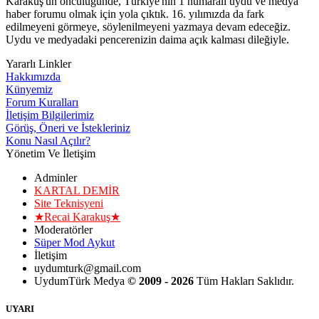
Karakuş'un öncülüğünde, Türkiye'nin 1 numaralı uydu ve medya
haber forumu olmak için yola çıktık. 16. yılımızda da fark
edilmeyeni görmeye, söylenilmeyeni yazmaya devam edeceğiz.
Uydu ve medyadaki pencerenizin daima açık kalması dileğiyle.
Yararlı Linkler
Hakkımızda
Künyemiz
Forum Kuralları
İletişim Bilgilerimiz
Görüş, Öneri ve İstekleriniz
Konu Nasıl Açılır?
Yönetim Ve İletişim
Adminler
KARTAL DEMİR
Site Teknisyeni
★Recai Karakuş★
Moderatörler
Süper Mod Aykut
İletişim
uydumturk@gmail.com
UydumTürk Medya
© 2009 - 2026
Tüm Hakları Saklıdır.
UYARI