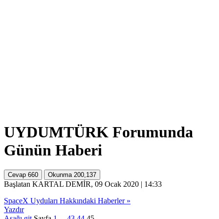
UYDUMTÜRK Forumunda
Günün Haberi
Cevap
660
Okunma
200,137
Başlatan KARTAL DEMİR, 09 Ocak 2020 | 14:33
SpaceX Uyduları Hakkındaki Haberler »
Yazdır
Aşağı git
Sayfa
1
...
43
44
45