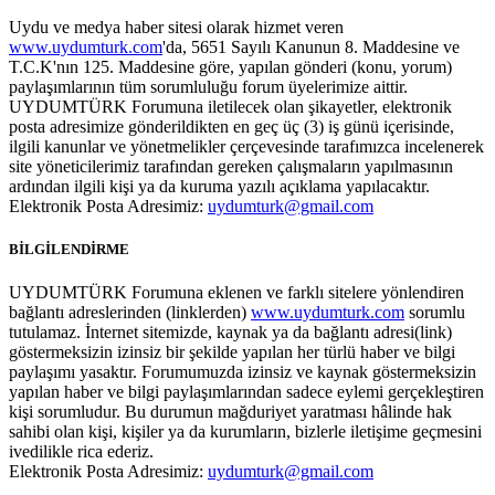
Uydu ve medya haber sitesi olarak hizmet veren
www.uydumturk.com
'da, 5651 Sayılı Kanunun 8. Maddesine ve
T.C.K'nın 125. Maddesine göre, yapılan gönderi (konu, yorum)
paylaşımlarının tüm sorumluluğu forum üyelerimize aittir.
UYDUMTÜRK Forumuna iletilecek olan şikayetler, elektronik
posta adresimize gönderildikten en geç üç (3) iş günü içerisinde,
ilgili kanunlar ve yönetmelikler çerçevesinde tarafımızca incelenerek
site yöneticilerimiz tarafından gereken çalışmaların yapılmasının
ardından ilgili kişi ya da kuruma yazılı açıklama yapılacaktır.
Elektronik Posta Adresimiz:
uydumturk@gmail.com
BİLGİLENDİRME
UYDUMTÜRK Forumuna eklenen ve farklı sitelere yönlendiren
bağlantı adreslerinden (linklerden)
www.uydumturk.com
sorumlu
tutulamaz. İnternet sitemizde, kaynak ya da bağlantı adresi(link)
göstermeksizin izinsiz bir şekilde yapılan her türlü haber ve bilgi
paylaşımı yasaktır. Forumumuzda izinsiz ve kaynak göstermeksizin
yapılan haber ve bilgi paylaşımlarından sadece eylemi gerçekleştiren
kişi sorumludur. Bu durumun mağduriyet yaratması hâlinde hak
sahibi olan kişi, kişiler ya da kurumların, bizlerle iletişime geçmesini
ivedilikle rica ederiz.
Elektronik Posta Adresimiz:
uydumturk@gmail.com