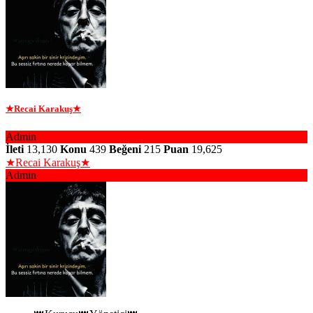
★Recai Karakuş★
Admin
İleti
13,130
Konu
439
Beğeni
215
Puan
19,625
★Recai Karakuş★
Admin