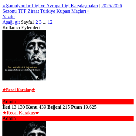
« Şampiyonlar Ligi ve Avrupa Ligi Karşılaşmaları
|
2025/2026
Sezonu TFF Ziraat Türkiye Kupası Maçları »
Yazdır
Aşağı git
Sayfa
1
2
3
...
12
Kullanıcı Eylemleri
★Recai Karakuş★
Admin
İleti
13,130
Konu
439
Beğeni
215
Puan
19,625
★Recai Karakuş★
Admin