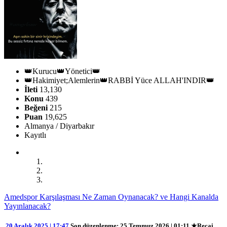
👑Kurucu👑Yönetici👑
👑Hakimiyet;Alemlerin👑RABBİ Yüce ALLAH'INDIR👑
İleti
13,130
Konu
439
Beğeni
215
Puan
19,625
Almanya / Diyarbakır
Kayıtlı
Amedspor Karşılaşması Ne Zaman Oynanacak? ve Hangi Kanalda
Yayınlanacak?
20 Aralık 2025 | 17:47
Son düzenlenme
: 25 Temmuz 2026 | 01:11 ★Recai