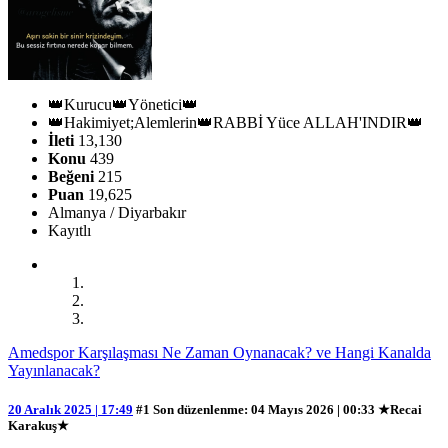
👑Kurucu👑Yönetici👑
👑Hakimiyet;Alemlerin👑RABBİ Yüce ALLAH'INDIR👑
İleti
13,130
Konu
439
Beğeni
215
Puan
19,625
Almanya / Diyarbakır
Kayıtlı
Amedspor Karşılaşması Ne Zaman Oynanacak? ve Hangi Kanalda
Yayınlanacak?
20 Aralık 2025 | 17:49
#1
Son düzenlenme
: 04 Mayıs 2026 | 00:33 ★Recai
Karakuş★