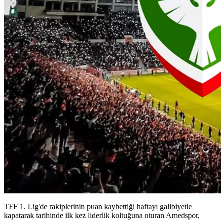
TFF 1. Lig'de rakiplerinin puan kaybettiği haftayı galibiyetle
kapatarak tarihinde ilk kez liderlik koltuğuna oturan Amedspor,