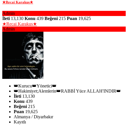
★Recai Karakuş★
Admin
İleti
13,130
Konu
439
Beğeni
215
Puan
19,625
★Recai Karakuş★
Admin
👑Kurucu👑Yönetici👑
👑Hakimiyet;Alemlerin👑RABBİ Yüce ALLAH'INDIR👑
İleti
13,130
Konu
439
Beğeni
215
Puan
19,625
Almanya / Diyarbakır
Kayıtlı