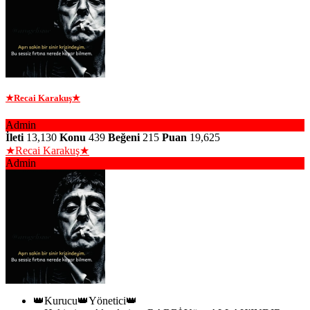
★Recai Karakuş★
Admin
İleti
13,130
Konu
439
Beğeni
215
Puan
19,625
★Recai Karakuş★
Admin
👑Kurucu👑Yönetici👑