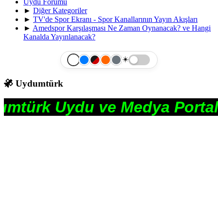
Uydu Forumu
►
Diğer Kategoriler
►
TV'de Spor Ekranı - Spor Kanallarının Yayın Akışları
►
Amedspor Karşılaşması Ne Zaman Oynanacak? ve Hangi
Kanalda Yayınlanacak?
☀️
Uydumtürk
du ve Medya Portalı ve Foru