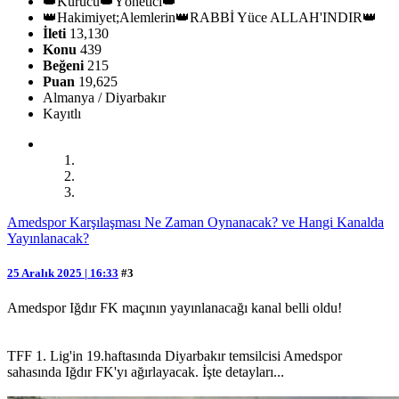
👑Kurucu👑Yönetici👑
👑Hakimiyet;Alemlerin👑RABBİ Yüce ALLAH'INDIR👑
İleti
13,130
Konu
439
Beğeni
215
Puan
19,625
Almanya / Diyarbakır
Kayıtlı
Amedspor Karşılaşması Ne Zaman Oynanacak? ve Hangi Kanalda
Yayınlanacak?
25 Aralık 2025 | 16:33
#3
Amedspor Iğdır FK maçının yayınlanacağı kanal belli oldu!
TFF 1. Lig'in 19.haftasında Diyarbakır temsilcisi Amedspor
sahasında Iğdır FK'yı ağırlayacak. İşte detayları...