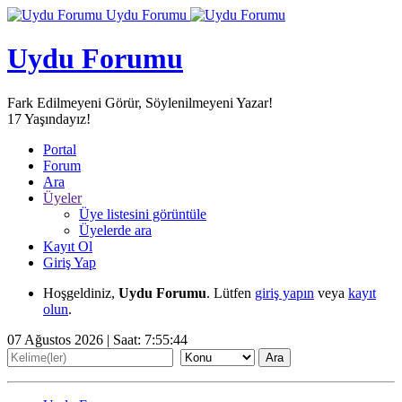
Uydu Forumu
Uydu Forumu
Fark Edilmeyeni Görür, Söylenilmeyeni Yazar!
17
Yaşındayız!
Portal
Forum
Ara
Üyeler
Üye listesini görüntüle
Üyelerde ara
Kayıt Ol
Giriş Yap
Hoşgeldiniz,
Uydu Forumu
. Lütfen
giriş yapın
veya
kayıt
olun
.
07 Ağustos 2026 | Saat:
7:55:46