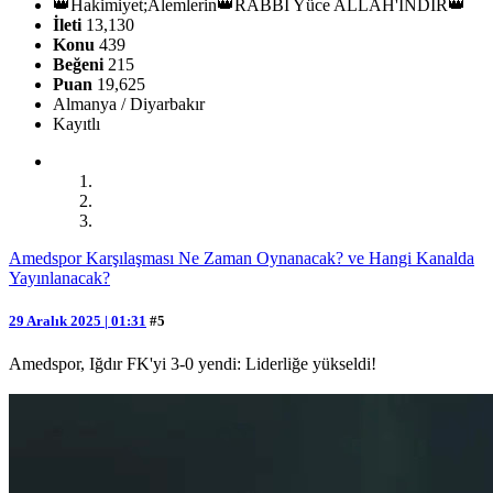
👑Hakimiyet;Alemlerin👑RABBİ Yüce ALLAH'INDIR👑
İleti
13,130
Konu
439
Beğeni
215
Puan
19,625
Almanya / Diyarbakır
Kayıtlı
Amedspor Karşılaşması Ne Zaman Oynanacak? ve Hangi Kanalda
Yayınlanacak?
29 Aralık 2025 | 01:31
#5
Amedspor, Iğdır FK'yi 3-0 yendi: Liderliğe yükseldi!