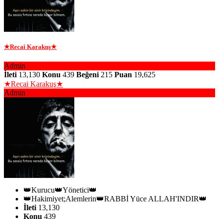
★Recai Karakuş★
Admin
İleti
13,130
Konu
439
Beğeni
215
Puan
19,625
★Recai Karakuş★
Admin
👑Kurucu👑Yönetici👑
👑Hakimiyet;Alemlerin👑RABBİ Yüce ALLAH'INDIR👑
İleti
13,130
Konu
439