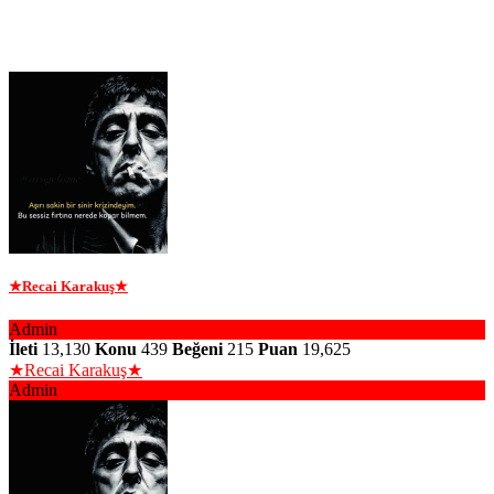
★Recai Karakuş★
Admin
İleti
13,130
Konu
439
Beğeni
215
Puan
19,625
★Recai Karakuş★
Admin