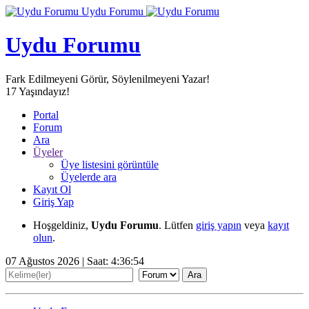
Uydu Forumu
Uydu Forumu
Fark Edilmeyeni Görür, Söylenilmeyeni Yazar!
17
Yaşındayız!
Portal
Forum
Ara
Üyeler
Üye listesini görüntüle
Üyelerde ara
Kayıt Ol
Giriş Yap
Hoşgeldiniz,
Uydu Forumu
. Lütfen
giriş yapın
veya
kayıt
olun
.
07 Ağustos 2026 | Saat:
4:36:54