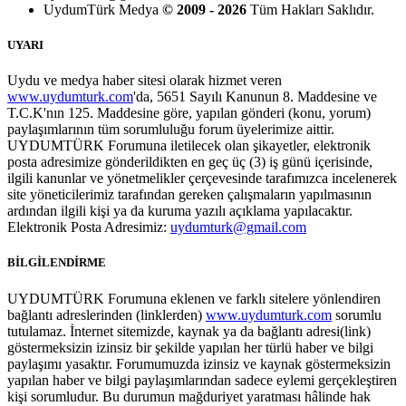
UydumTürk Medya
© 2009 - 2026
Tüm Hakları Saklıdır.
UYARI
Uydu ve medya haber sitesi olarak hizmet veren
www.uydumturk.com
'da, 5651 Sayılı Kanunun 8. Maddesine ve
T.C.K'nın 125. Maddesine göre, yapılan gönderi (konu, yorum)
paylaşımlarının tüm sorumluluğu forum üyelerimize aittir.
UYDUMTÜRK Forumuna iletilecek olan şikayetler, elektronik
posta adresimize gönderildikten en geç üç (3) iş günü içerisinde,
ilgili kanunlar ve yönetmelikler çerçevesinde tarafımızca incelenerek
site yöneticilerimiz tarafından gereken çalışmaların yapılmasının
ardından ilgili kişi ya da kuruma yazılı açıklama yapılacaktır.
Elektronik Posta Adresimiz:
uydumturk@gmail.com
BİLGİLENDİRME
UYDUMTÜRK Forumuna eklenen ve farklı sitelere yönlendiren
bağlantı adreslerinden (linklerden)
www.uydumturk.com
sorumlu
tutulamaz. İnternet sitemizde, kaynak ya da bağlantı adresi(link)
göstermeksizin izinsiz bir şekilde yapılan her türlü haber ve bilgi
paylaşımı yasaktır. Forumumuzda izinsiz ve kaynak göstermeksizin
yapılan haber ve bilgi paylaşımlarından sadece eylemi gerçekleştiren
kişi sorumludur. Bu durumun mağduriyet yaratması hâlinde hak