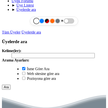
Uydu Forumu
►
Üye Listesi
►
Üyelerde ara
☀️
Tüm Üyeler
Üyelerde ara
Üyelerde ara
Kelime(ler):
Arama Ayarları:
İsme Göre Ara
Web sitesine göre ara
Pozisyona göre ara