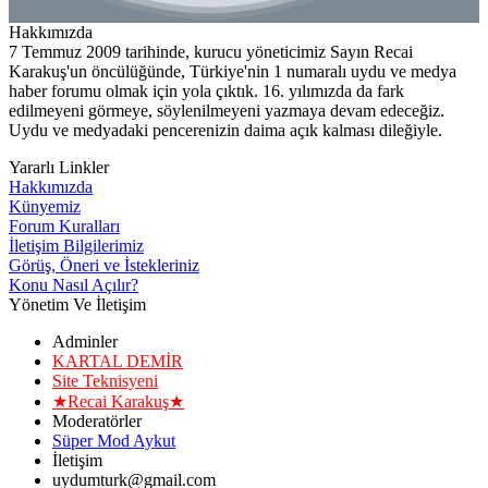
Hakkımızda
7 Temmuz 2009 tarihinde, kurucu yöneticimiz Sayın Recai
Karakuş'un öncülüğünde, Türkiye'nin 1 numaralı uydu ve medya
haber forumu olmak için yola çıktık. 16. yılımızda da fark
edilmeyeni görmeye, söylenilmeyeni yazmaya devam edeceğiz.
Uydu ve medyadaki pencerenizin daima açık kalması dileğiyle.
Yararlı Linkler
Hakkımızda
Künyemiz
Forum Kuralları
İletişim Bilgilerimiz
Görüş, Öneri ve İstekleriniz
Konu Nasıl Açılır?
Yönetim Ve İletişim
Adminler
KARTAL DEMİR
Site Teknisyeni
★Recai Karakuş★
Moderatörler
Süper Mod Aykut
İletişim
uydumturk@gmail.com