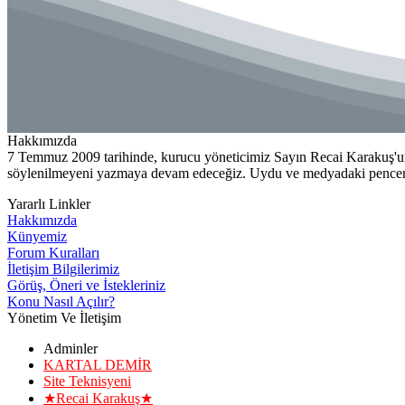
Hakkımızda
7 Temmuz 2009 tarihinde, kurucu yöneticimiz Sayın Recai Karakuş'un
söylenilmeyeni yazmaya devam edeceğiz. Uydu ve medyadaki penceren
Yararlı Linkler
Hakkımızda
Künyemiz
Forum Kuralları
İletişim Bilgilerimiz
Görüş, Öneri ve İstekleriniz
Konu Nasıl Açılır?
Yönetim Ve İletişim
Adminler
KARTAL DEMİR
Site Teknisyeni
★Recai Karakuş★