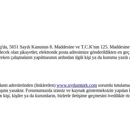
m
'da, 5651 Sayılı Kanunun 8. Maddesine ve T.C.K'nın 125. Maddesine 
olan şikayetler, elektronik posta adresimize gönderildikten en geç üç 
reken çalışmaların yapılmasının ardından ilgili kişi ya da kuruma yazılı 
tı adreslerinden (linklerden)
www.uydumturk.com
sorumlu tutulamaz.
ylaşımı yasaktır. Forumumuzda izinsiz ve kaynak göstermeksizin yapılan 
şi, kişiler ya da kurumların, bizlerle iletişime geçmesini ivedilikle ric