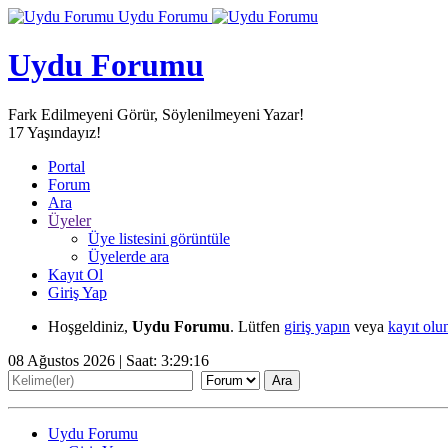
Uydu Forumu
Uydu Forumu
Fark Edilmeyeni Görür, Söylenilmeyeni Yazar!
17
Yaşındayız!
Portal
Forum
Ara
Üyeler
Üye listesini görüntüle
Üyelerde ara
Kayıt Ol
Giriş Yap
Hoşgeldiniz,
Uydu Forumu
. Lütfen
giriş yapın
veya
kayıt olu
08 Ağustos 2026 | Saat:
3:29:16
Uydu Forumu