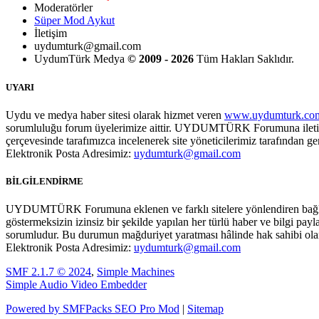
Moderatörler
Süper Mod Aykut
İletişim
uydumturk@gmail.com
UydumTürk Medya
© 2009 - 2026
Tüm Hakları Saklıdır.
UYARI
Uydu ve medya haber sitesi olarak hizmet veren
www.uydumturk.co
sorumluluğu forum üyelerimize aittir. UYDUMTÜRK Forumuna iletilecek 
çerçevesinde tarafımızca incelenerek site yöneticilerimiz tarafından ge
Elektronik Posta Adresimiz:
uydumturk@gmail.com
BİLGİLENDİRME
UYDUMTÜRK Forumuna eklenen ve farklı sitelere yönlendiren bağlan
göstermeksizin izinsiz bir şekilde yapılan her türlü haber ve bilgi pa
sorumludur. Bu durumun mağduriyet yaratması hâlinde hak sahibi olan ki
Elektronik Posta Adresimiz:
uydumturk@gmail.com
SMF 2.1.7 © 2024
,
Simple Machines
Simple Audio Video Embedder
Powered by SMFPacks SEO Pro Mod
|
Sitemap