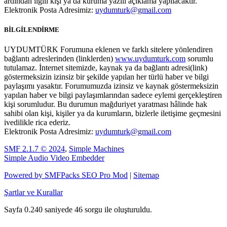
ardından ilgili kişi ya da kuruma yazılı açıklama yapılacaktır.
Elektronik Posta Adresimiz:
uydumturk@gmail.com
BİLGİLENDİRME
UYDUMTÜRK Forumuna eklenen ve farklı sitelere yönlendiren
bağlantı adreslerinden (linklerden)
www.uydumturk.com
sorumlu
tutulamaz. İnternet sitemizde, kaynak ya da bağlantı adresi(link)
göstermeksizin izinsiz bir şekilde yapılan her türlü haber ve bilgi
paylaşımı yasaktır. Forumumuzda izinsiz ve kaynak göstermeksizin
yapılan haber ve bilgi paylaşımlarından sadece eylemi gerçekleştiren
kişi sorumludur. Bu durumun mağduriyet yaratması hâlinde hak
sahibi olan kişi, kişiler ya da kurumların, bizlerle iletişime geçmesini
ivedilikle rica ederiz.
Elektronik Posta Adresimiz:
uydumturk@gmail.com
SMF 2.1.7 © 2024
,
Simple Machines
Simple Audio Video Embedder
Powered by SMFPacks SEO Pro Mod
|
Sitemap
Şartlar ve Kurallar
Sayfa 0.240 saniyede 46 sorgu ile oluşturuldu.