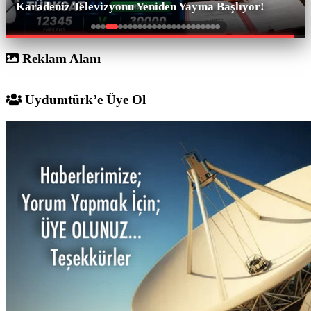
SAT.2, 2027'de Yayına Başlıyor!
Reklam Alanı
Uydumtürk’e Üye Ol