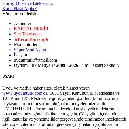
Görüş, Öneri ve İstekleriniz
Konu Nasıl Açılır?
Yönetim Ve İletişim
Adminler
KARTAL DEMİR
Site Teknisyeni
★Recai Karakuş★
Moderatörler
Süper Mod Aykut
İletişim
uydumturk@gmail.com
UydumTürk Medya
© 2009 - 2026
Tüm Hakları Saklıdır.
UYARI
Uydu ve medya haber sitesi olarak hizmet veren
www.uydumturk.com
'da, 5651 Sayılı Kanunun 8. Maddesine ve
T.C.K'nın 125. Maddesine göre, yapılan gönderi (konu, yorum)
paylaşımlarının tüm sorumluluğu forum üyelerimize aittir.
UYDUMTÜRK Forumuna iletilecek olan şikayetler, elektronik
posta adresimize gönderildikten en geç üç (3) iş günü içerisinde,
ilgili kanunlar ve yönetmelikler çerçevesinde tarafımızca incelenerek
site yöneticilerimiz tarafından gereken çalışmaların yapılmasının