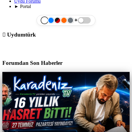
Uydu Forumu
►
Portal
☀️
Uydumtürk
Uydumtür
Forumdan Son Haberler
❮
❯