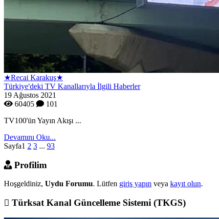
★Recai Karakuş★
Türkiye'deki TV Kanallarıyla İlgili Haberler
19 Ağustos 2021
60405
101
TV100'ün Yayın Akışı ...
Devamını Oku...
Sayfa
1
2
3
...
93
Profilim
Hoşgeldiniz,
Uydu Forumu
. Lütfen
giriş yapın
veya
kayıt olun
.
Türksat Kanal Güncelleme Sistemi (TKGS)