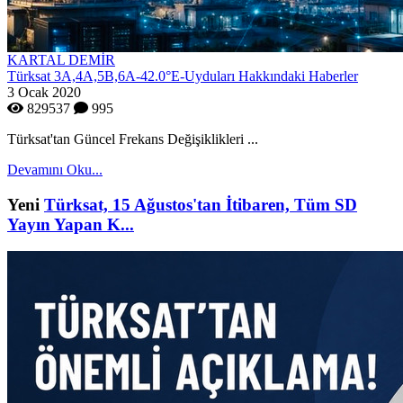
KARTAL DEMİR
Türksat 3A,4A,5B,6A-42.0°E-Uyduları Hakkındaki Haberler
3 Ocak 2020
829537
995
Türksat'tan Güncel Frekans Değişiklikleri ...
Devamını Oku...
Yeni
Türksat, 15 Ağustos'tan İtibaren, Tüm SD
Yayın Yapan K...