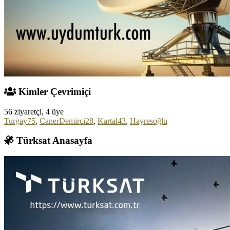
Kimler Çevrimiçi
56 ziyaretçi, 4 üye
Turgay75
,
CanerDemirci28
,
Kartal43
,
Hayresoğlu
Türksat Anasayfa