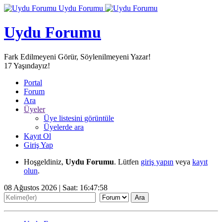
Uydu Forumu
Uydu Forumu
Fark Edilmeyeni Görür, Söylenilmeyeni Yazar!
17
Yaşındayız!
Portal
Forum
Ara
Üyeler
Üye listesini görüntüle
Üyelerde ara
Kayıt Ol
Giriş Yap
Hoşgeldiniz,
Uydu Forumu
. Lütfen
giriş yapın
veya
kayıt
olun
.
08 Ağustos 2026 | Saat:
16:48:01