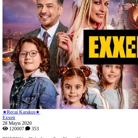
★Recai Karakuş★
Exxen
28 Mayıs 2020
120007
353