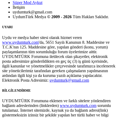
Süper Mod Aykut
İletişim
uydumturk@gmail.com
UydumTürk Medya
© 2009 - 2026
Tüm Hakları Saklıdır.
UYARI
Uydu ve medya haber sitesi olarak hizmet veren
www.uydumturk.com
'da, 5651 Sayılı Kanunun 8. Maddesine ve
T.C.K'nın 125. Maddesine göre, yapılan gönderi (konu, yorum)
paylaşımlarının tüm sorumluluğu forum üyelerimize aittir.
UYDUMTÜRK Forumuna iletilecek olan şikayetler, elektronik
posta adresimize gönderildikten en geç üç (3) iş günü içerisinde,
ilgili kanunlar ve yönetmelikler çerçevesinde tarafımızca incelenerek
site yöneticilerimiz tarafından gereken çalışmaların yapılmasının
ardından ilgili kişi ya da kuruma yazılı açıklama yapılacaktır.
Elektronik Posta Adresimiz:
uydumturk@gmail.com
BİLGİLENDİRME
UYDUMTÜRK Forumuna eklenen ve farklı sitelere yönlendiren
bağlantı adreslerinden (linklerden)
www.uydumturk.com
sorumlu
tutulamaz. İnternet sitemizde, kaynak ya da bağlantı adresi(link)
göstermeksizin izinsiz bir şekilde yapılan her türlü haber ve bilgi