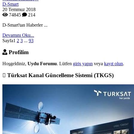
D-Smart
20 Temmuz 2018
74845
214
D-Smart'tan Haberler ...
Devamını Oku...
Sayfa
1
2
3
...
93
Profilim
Hoşgeldiniz,
Uydu Forumu
. Lütfen
giriş yapın
veya
kayıt olun
.
Türksat Kanal Güncelleme Sistemi (TKGS)