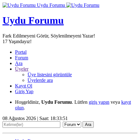
Uydu Forumu
Uydu Forumu
Fark Edilmeyeni Görür, Söylenilmeyeni Yazar!
17
Yaşındayız!
Portal
Forum
Ara
Üyeler
Üye listesini görüntüle
Üyelerde ara
Kayıt Ol
Giriş Yap
Hoşgeldiniz,
Uydu Forumu
. Lütfen
giriş yapın
veya
kayıt
olun
.
08 Ağustos 2026 | Saat:
18:33:53