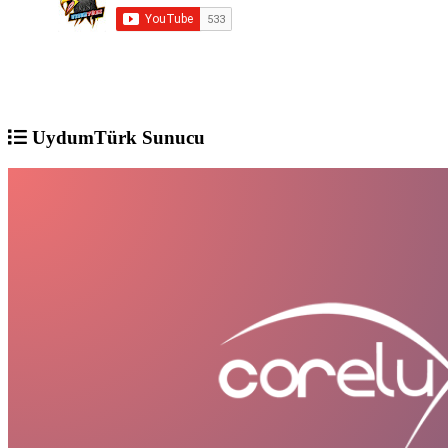
UydumTürk Sunucu