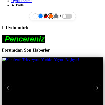
Uydu Forumu
►
Portal
☀️
Uydumtürk
eniz
Forumdan Son Haberler
❮
❯