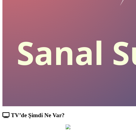
TV’de Şimdi Ne Var?