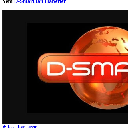
Yeni
D-Smart'tan Haberler
★Recai Karakuş★