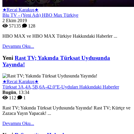
★Recai Karakuş★
Blu TV - (Yeni Adı) HBO Max Türkiye
2 Ekim 2019
57135
128
HBO MAX ve HBO MAX Türkiye Hakkındaki Haberler ...
Devamını Oku...
Yeni
Rast TV; Yakında Türksat Uydusunda
Yayında!
★Recai Karakuş★
Türksat 3A,4A,5B,6A-42.0°E-Uyduları Hakkındaki Haberler
Bugün
, 13:34
112
1
Rast TV; Yakında Türksat Uydusunda Yayında! Rast TV; Kürtçe ve
Zazaca Yayın Yapacak! ...
Devamını Oku...