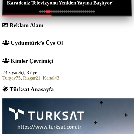
Karadeniz Televizyonu Yeniden Yayına Başlıyor!
Reklam Alanı
Uydumtürk’e Üye Ol
Kimler Çevrimiçi
23 ziyaretçi, 3 üye
Turgay75
,
Rizgar21
,
Kartal43
Türksat Anasayfa