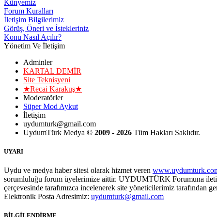
Künyemiz
Forum Kuralları
İletişim Bilgilerimiz
Görüş, Öneri ve İstekleriniz
Konu Nasıl Açılır?
Yönetim Ve İletişim
Adminler
KARTAL DEMİR
Site Teknisyeni
★Recai Karakuş★
Moderatörler
Süper Mod Aykut
İletişim
uydumturk@gmail.com
UydumTürk Medya
© 2009 - 2026
Tüm Hakları Saklıdır.
UYARI
Uydu ve medya haber sitesi olarak hizmet veren
www.uydumturk.co
sorumluluğu forum üyelerimize aittir. UYDUMTÜRK Forumuna iletilecek 
çerçevesinde tarafımızca incelenerek site yöneticilerimiz tarafından ge
Elektronik Posta Adresimiz:
uydumturk@gmail.com
BİLGİLENDİRME