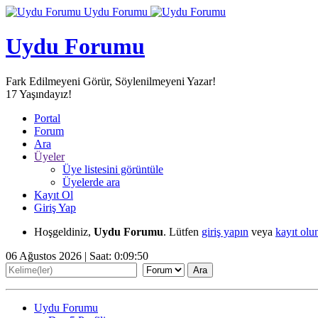
Uydu Forumu
Uydu Forumu
Fark Edilmeyeni Görür, Söylenilmeyeni Yazar!
17
Yaşındayız!
Portal
Forum
Ara
Üyeler
Üye listesini görüntüle
Üyelerde ara
Kayıt Ol
Giriş Yap
Hoşgeldiniz,
Uydu Forumu
. Lütfen
giriş yapın
veya
kayıt olu
06 Ağustos 2026 | Saat:
0:09:50
Uydu Forumu