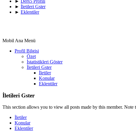
►
Ders5 Profili
►
İletileri Gster
►
Eklentiler
Mobil Ana Menü
Profil Bilgisi
Özet
İstatistikleri Göster
İletileri Gster
İletiler
Konular
Eklentiler
İletileri Gster
This section allows you to view all posts made by this member. Note t
İletiler
Konular
Eklentiler