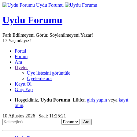
Uydu Forumu
Uydu Forumu
Fark Edilmeyeni Görür, Söylenilmeyeni Yazar!
17
Yaşındayız!
Portal
Forum
Ara
Üyeler
Üye listesini görüntüle
Üyelerde ara
Kayıt Ol
Giriş Yap
Hoşgeldiniz,
Uydu Forumu
. Lütfen
giriş yapın
veya
kayıt
olun
.
10 Ağustos 2026 | Saat:
11:25:23