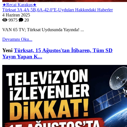
★Recai Karakuş★
Türksat 3A,4A,5B,6A-42.0°E-Uyduları Hakkındaki Haberler
4 Haziran 2025
9975
20
VAN 65 TV; Türksat Uydusunda Yayında! ...
Devamını Oku...
Yeni
Türksat, 15 Ağustos'tan İtibaren, Tüm SD
Yayın Yapan K...