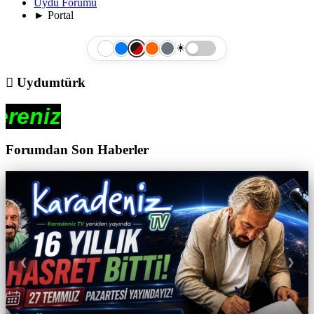
Uydu Forumu
►
Portal
☀️
Uydumtürk
U
Forumdan Son Haberler
❮
❯