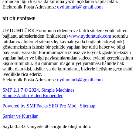
ardından ilgili kişi ya da kuruma yazılı açıklama yapılacaktır.
Elektronik Posta Adresimiz:
uydumturk@gmail.com
BİLGİLENDİRME
UYDUMTÜRK Forumuna eklenen ve farklı sitelere yönlendiren
bağlantı adreslerinden (linklerden)
www.uydumturk.com
sorumlu
tutulamaz. İnternet sitemizde, kaynak ya da bağlantı adresi(link)
göstermeksizin izinsiz bir şekilde yapılan her türlü haber ve bilgi
paylaşımı yasaktır. Forumumuzda izinsiz ve kaynak göstermeksizin
yapılan haber ve bilgi paylaşımlarından sadece eylemi gerçekleştiren
kişi sorumludur. Bu durumun mağduriyet yaratması hâlinde hak
sahibi olan kişi, kişiler ya da kurumların, bizlerle iletişime geçmesini
ivedilikle rica ederiz.
Elektronik Posta Adresimiz:
uydumturk@gmail.com
SMF 2.1.7 © 2024
,
Simple Machines
Simple Audio Video Embedder
Powered by SMFPacks SEO Pro Mod
|
Sitemap
Şartlar ve Kurallar
Sayfa 0.233 saniyede 46 sorgu ile oluşturuldu.