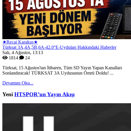
★Recai Karakuş★
Türksat 3A,4A,5B,6A-42.0°E-Uyduları Hakkındaki Haberler
Salı, 4 Ağustos, 13:13
1814
24
Türksat, 15 Ağustos'tan İtibaren, Tüm SD Yayın Yapan Kanalları
Sonlandıracak! TÜRKSAT 3A Uydusunun Ömrü Doldu! ...
Devamını Oku...
Yeni
HTSPOR’un Yayın Akışı