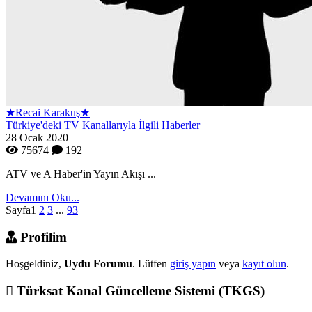
★Recai Karakuş★
Türkiye'deki TV Kanallarıyla İlgili Haberler
28 Ocak 2020
75674
192
ATV ve A Haber'in Yayın Akışı ...
Devamını Oku...
Sayfa
1
2
3
...
93
Profilim
Hoşgeldiniz,
Uydu Forumu
. Lütfen
giriş yapın
veya
kayıt olun
.
Türksat Kanal Güncelleme Sistemi (TKGS)