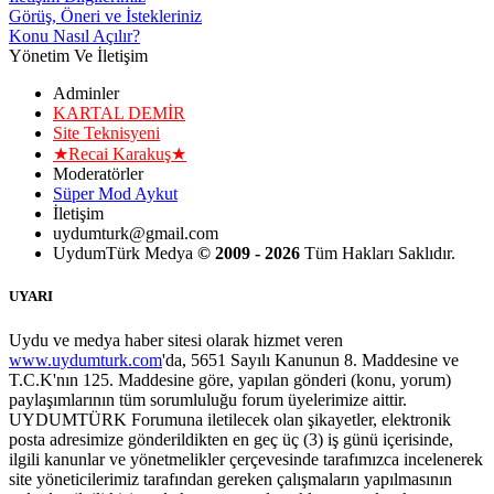
Görüş, Öneri ve İstekleriniz
Konu Nasıl Açılır?
Yönetim Ve İletişim
Adminler
KARTAL DEMİR
Site Teknisyeni
★Recai Karakuş★
Moderatörler
Süper Mod Aykut
İletişim
uydumturk@gmail.com
UydumTürk Medya
© 2009 - 2026
Tüm Hakları Saklıdır.
UYARI
Uydu ve medya haber sitesi olarak hizmet veren
www.uydumturk.com
'da, 5651 Sayılı Kanunun 8. Maddesine ve
T.C.K'nın 125. Maddesine göre, yapılan gönderi (konu, yorum)
paylaşımlarının tüm sorumluluğu forum üyelerimize aittir.
UYDUMTÜRK Forumuna iletilecek olan şikayetler, elektronik
posta adresimize gönderildikten en geç üç (3) iş günü içerisinde,
ilgili kanunlar ve yönetmelikler çerçevesinde tarafımızca incelenerek
site yöneticilerimiz tarafından gereken çalışmaların yapılmasının