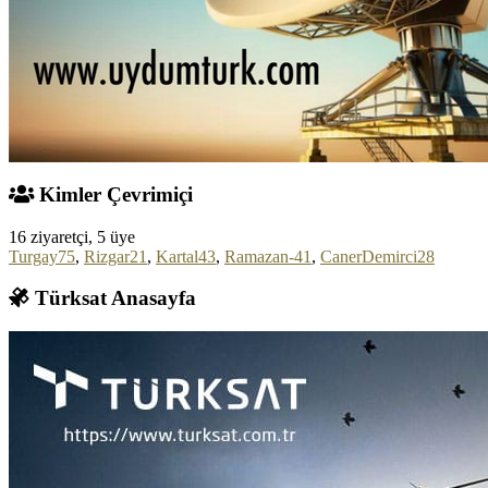
Kimler Çevrimiçi
16 ziyaretçi, 5 üye
Turgay75
,
Rizgar21
,
Kartal43
,
Ramazan-41
,
CanerDemirci28
Türksat Anasayfa