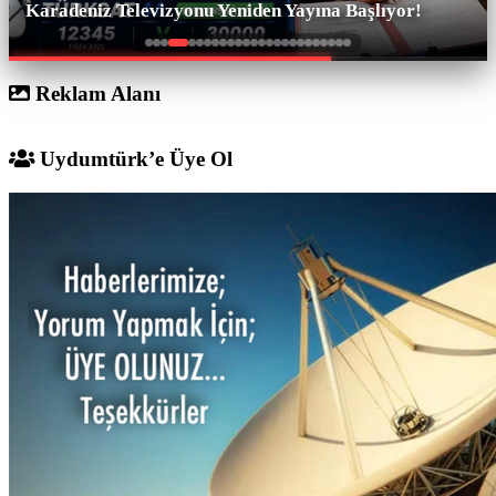
SAT.2, 2027'de Yayına Başlıyor!
Reklam Alanı
Uydumtürk’e Üye Ol