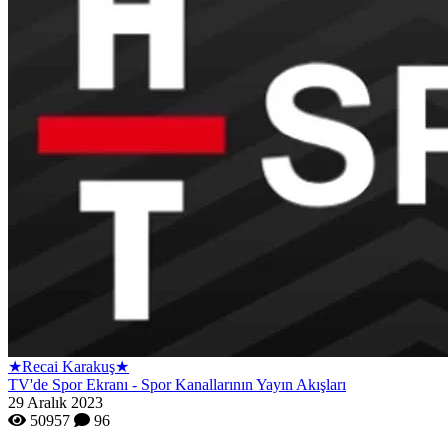
★Recai Karakuş★
TV'de Spor Ekranı - Spor Kanallarının Yayın Akışları
29 Aralık 2023
50957
96