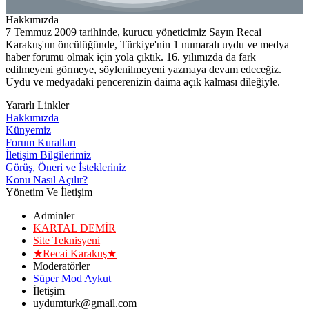
Hakkımızda
7 Temmuz 2009 tarihinde, kurucu yöneticimiz Sayın Recai
Karakuş'un öncülüğünde, Türkiye'nin 1 numaralı uydu ve medya
haber forumu olmak için yola çıktık. 16. yılımızda da fark
edilmeyeni görmeye, söylenilmeyeni yazmaya devam edeceğiz.
Uydu ve medyadaki pencerenizin daima açık kalması dileğiyle.
Yararlı Linkler
Hakkımızda
Künyemiz
Forum Kuralları
İletişim Bilgilerimiz
Görüş, Öneri ve İstekleriniz
Konu Nasıl Açılır?
Yönetim Ve İletişim
Adminler
KARTAL DEMİR
Site Teknisyeni
★Recai Karakuş★
Moderatörler
Süper Mod Aykut
İletişim
uydumturk@gmail.com