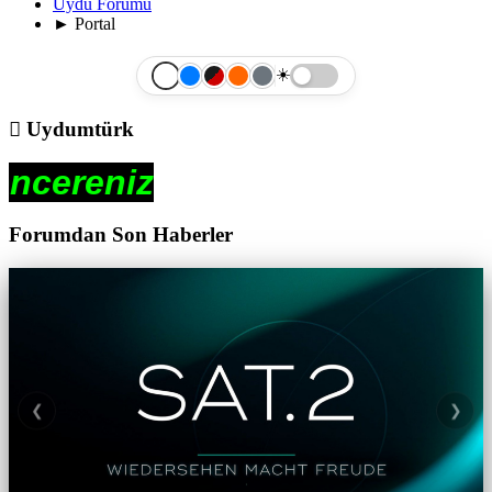
Uydu Forumu
►
Portal
☀️
Uydumtürk
Forumdan Son Haberler
❮
❯