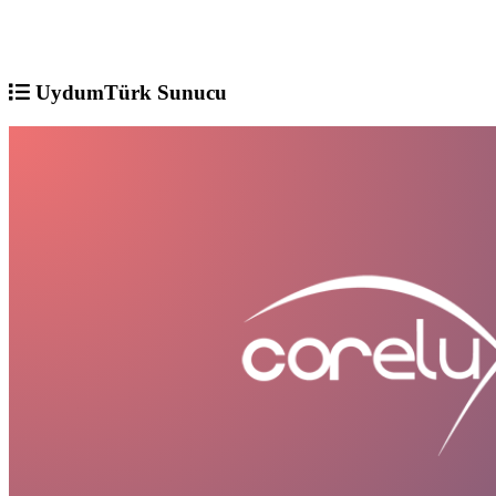
UydumTürk Sunucu