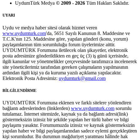
UydumTürk Medya
© 2009 - 2026
Tüm Hakları Saklıdır.
UYARI
Uydu ve medya haber sitesi olarak hizmet veren
www.uydumturk.com
'da, 5651 Sayılı Kanunun 8. Maddesine ve
T.C.K'nın 125. Maddesine göre, yapılan gönderi (konu, yorum)
paylaşımlarının tüm sorumluluğu forum üyelerimize aittir.
UYDUMTÜRK Forumuna iletilecek olan şikayetler, elektronik
posta adresimize gönderildikten en geç üç (3) iş günü içerisinde,
ilgili kanunlar ve yönetmelikler çerçevesinde tarafımızca incelenerek
site yöneticilerimiz tarafından gereken çalışmaların yapılmasının
ardından ilgili kişi ya da kuruma yazılı açıklama yapılacaktır.
Elektronik Posta Adresimiz:
uydumturk@gmail.com
BİLGİLENDİRME
UYDUMTÜRK Forumuna eklenen ve farklı sitelere yönlendiren
bağlantı adreslerinden (linklerden)
www.uydumturk.com
sorumlu
tutulamaz. İnternet sitemizde, kaynak ya da bağlantı adresi(link)
göstermeksizin izinsiz bir şekilde yapılan her türlü haber ve bilgi
paylaşımı yasaktır. Forumumuzda izinsiz ve kaynak göstermeksizin
yapılan haber ve bilgi paylaşımlarından sadece eylemi gerçekleştiren
kişi sorumludur. Bu durumun mağduriyet yaratması hâlinde hak