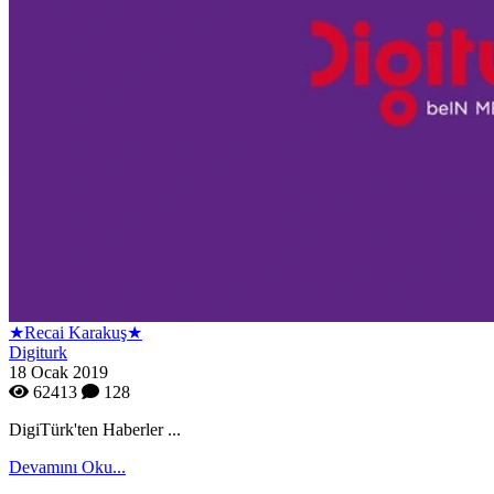
★Recai Karakuş★
Digiturk
18 Ocak 2019
62413
128
DigiTürk'ten Haberler ...
Devamını Oku...