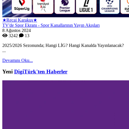
★Recai Karakuş★
TV'de Spor Ekranı - Spor Kanallarının Yayın Akışları
8 Ağustos 2024
3242
13
2025/2026 Sezonunda; Hangi LİG? Hangi Kanalda Yayınlanacak?
...
Devamını Oku...
Yeni
DigiTürk'ten Haberler