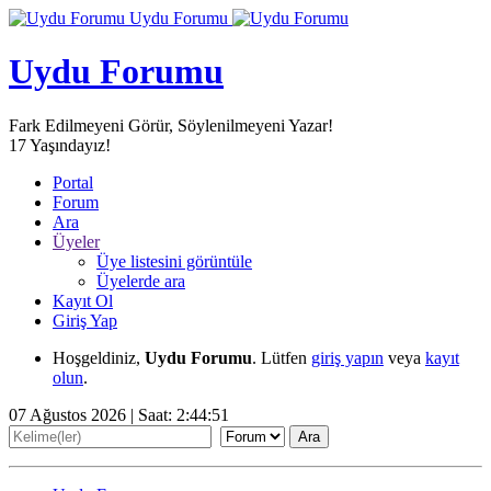
Uydu Forumu
Uydu Forumu
Fark Edilmeyeni Görür, Söylenilmeyeni Yazar!
17
Yaşındayız!
Portal
Forum
Ara
Üyeler
Üye listesini görüntüle
Üyelerde ara
Kayıt Ol
Giriş Yap
Hoşgeldiniz,
Uydu Forumu
. Lütfen
giriş yapın
veya
kayıt
olun
.
07 Ağustos 2026 | Saat:
2:44:53