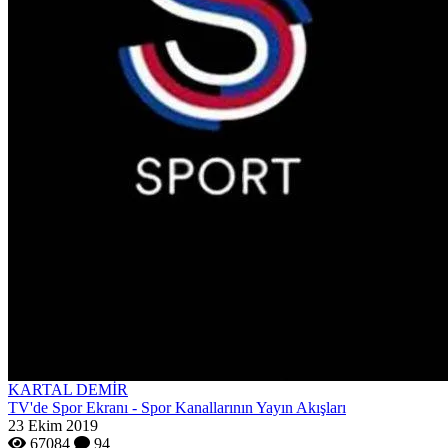
KARTAL DEMİR
TV'de Spor Ekranı - Spor Kanallarının Yayın Akışları
23 Ekim 2019
67084
94