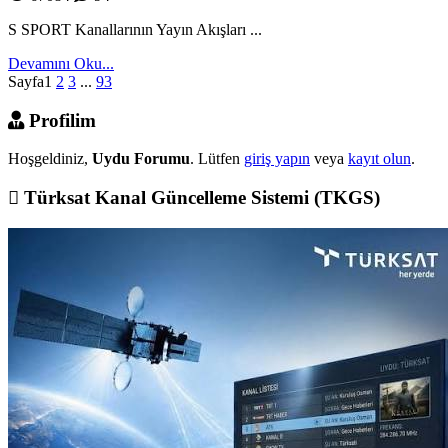
S SPORT Kanallarının Yayın Akışları ...
Devamını Oku...
Sayfa
1
2
3
...
93
Profilim
Hoşgeldiniz,
Uydu Forumu
. Lütfen
giriş yapın
veya
kayıt olun
.
Türksat Kanal Güncelleme Sistemi (TKGS)