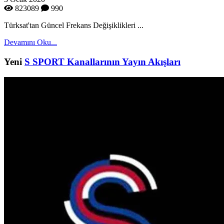
823089
990
Türksat'tan Güncel Frekans Değişiklikleri ...
Devamını Oku...
Yeni
S SPORT Kanallarının Yayın Akışları