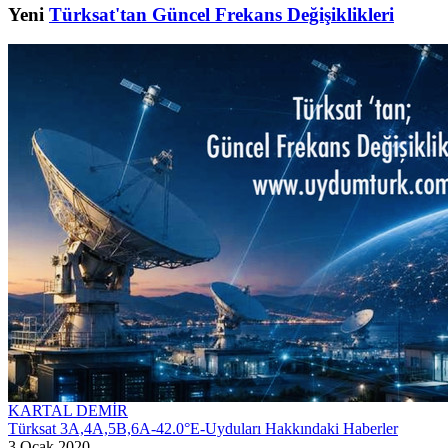
Yeni
Türksat'tan Güncel Frekans Değişiklikleri
KARTAL DEMİR
Türksat 3A,4A,5B,6A-42.0°E-Uyduları Hakkındaki Haberler
3 Ocak 2020