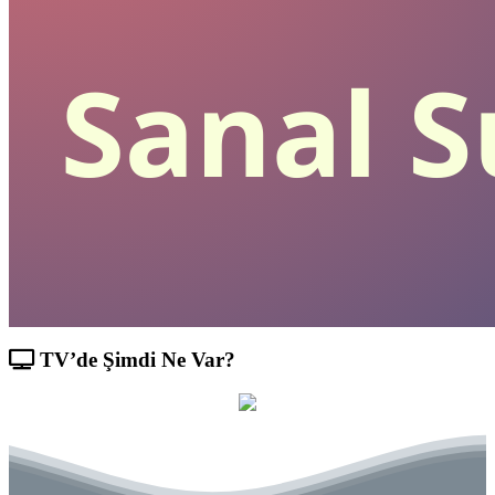
TV’de Şimdi Ne Var?