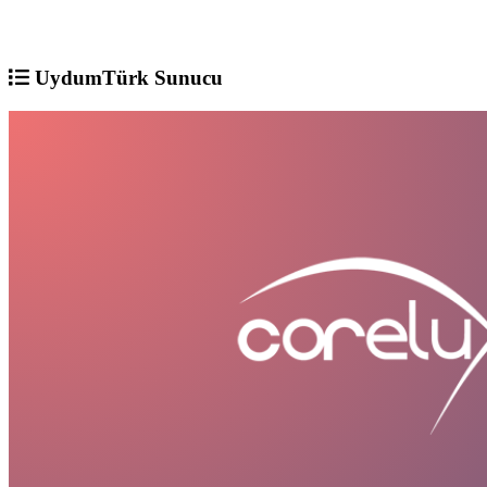
UydumTürk Sunucu