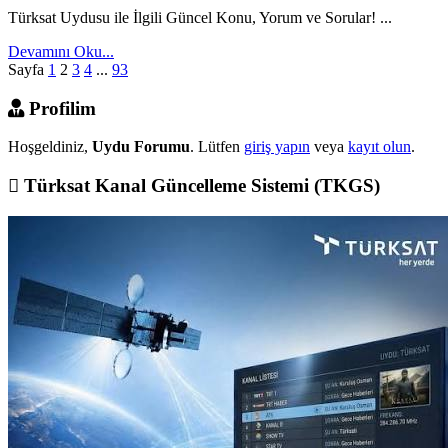
Türksat Uydusu ile İlgili Güncel Konu, Yorum ve Sorular! ...
Devamını Oku...
Sayfa
1
2
3
4
...
93
Profilim
Hoşgeldiniz,
Uydu Forumu
. Lütfen
giriş yapın
veya
kayıt olun
.
Türksat Kanal Güncelleme Sistemi (TKGS)