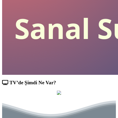
TV’de Şimdi Ne Var?