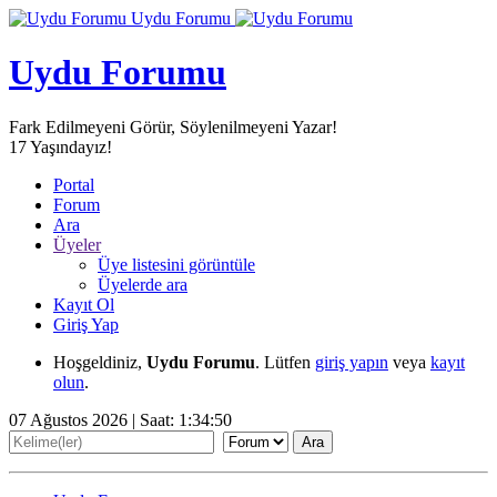
Uydu Forumu
Uydu Forumu
Fark Edilmeyeni Görür, Söylenilmeyeni Yazar!
17
Yaşındayız!
Portal
Forum
Ara
Üyeler
Üye listesini görüntüle
Üyelerde ara
Kayıt Ol
Giriş Yap
Hoşgeldiniz,
Uydu Forumu
. Lütfen
giriş yapın
veya
kayıt
olun
.
07 Ağustos 2026 | Saat:
1:34:53