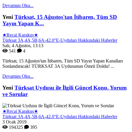
Devamını Oku...
Yeni
Türksat, 15 Ağustos'tan İtibaren, Tüm SD
Yayın Yapan K...
★Recai Karakuş★
Türksat 3A,4A,5B,6A-42.0°E-Uyduları Hakkındaki Haberler
Salı, 4 Ağustos, 13:13
541
4
Türksat, 15 Ağustos'tan İtibaren, Tüm SD Yayın Yapan Kanalları
Sonlandıracak! TÜRKSAT 3A Uydusunun Ömrü Doldu! ...
Devamını Oku...
Yeni
Türksat Uydusu ile İlgili Güncel Konu, Yorum
ve Sorular
★Recai Karakuş★
Türksat 3A,4A,5B,6A-42.0°E-Uyduları Hakkındaki Haberler
3 Ocak 2019
194325
395