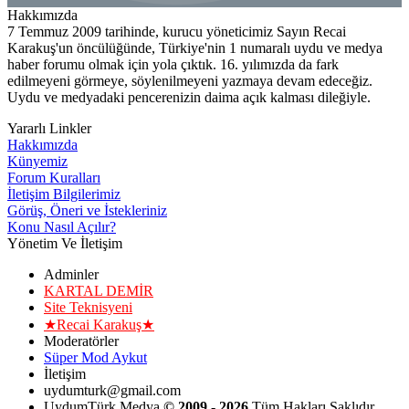
Hakkımızda
7 Temmuz 2009 tarihinde, kurucu yöneticimiz Sayın Recai
Karakuş'un öncülüğünde, Türkiye'nin 1 numaralı uydu ve medya
haber forumu olmak için yola çıktık. 16. yılımızda da fark
edilmeyeni görmeye, söylenilmeyeni yazmaya devam edeceğiz.
Uydu ve medyadaki pencerenizin daima açık kalması dileğiyle.
Yararlı Linkler
Hakkımızda
Künyemiz
Forum Kuralları
İletişim Bilgilerimiz
Görüş, Öneri ve İstekleriniz
Konu Nasıl Açılır?
Yönetim Ve İletişim
Adminler
KARTAL DEMİR
Site Teknisyeni
★Recai Karakuş★
Moderatörler
Süper Mod Aykut
İletişim
uydumturk@gmail.com
UydumTürk Medya
© 2009 - 2026
Tüm Hakları Saklıdır.