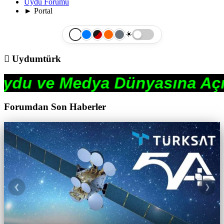
Uydu Forumu
►
Portal
☀️
Uydumtürk
dya Dünyasına Açılan Pence
Forumdan Son Haberler
❮
❯