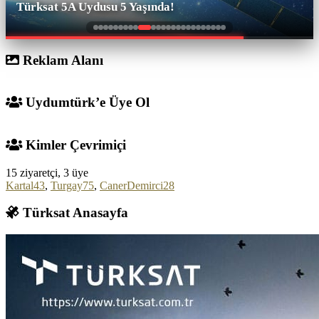
S Sport Plus Yeni Kanalları Bünyesine Dahil Etti!
Reklam Alanı
Uydumtürk’e Üye Ol
Kimler Çevrimiçi
15 ziyaretçi, 3 üye
Kartal43
,
Turgay75
,
CanerDemirci28
Türksat Anasayfa