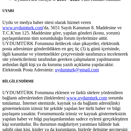
UYARI
Uydu ve medya haber sitesi olarak hizmet veren
www.uydumturk.com
'da, 5651 Sayılı Kanunun 8. Maddesine ve
T.C.K'nın 125. Maddesine göre, yapılan gönderi (konu, yorum)
paylaşımlarının tüm sorumluluğu forum üyelerimize aittir.
UYDUMTÜRK Forumuna iletilecek olan şikayetler, elektronik
posta adresimize gönderildikten en geç üç (3) iş günü içerisinde,
ilgili kanunlar ve yönetmelikler çerçevesinde tarafımızca incelenerek
site yöneticilerimiz tarafından gereken çalışmaların yapılmasının
ardından ilgili kişi ya da kuruma yazılı açıklama yapılacaktır.
Elektronik Posta Adresimiz:
uydumturk@gmail.com
BİLGİLENDİRME
UYDUMTÜRK Forumuna eklenen ve farklı sitelere yönlendiren
bağlantı adreslerinden (linklerden)
www.uydumturk.com
sorumlu
tutulamaz. İnternet sitemizde, kaynak ya da bağlantı adresi(link)
göstermeksizin izinsiz bir şekilde yapılan her türlü haber ve bilgi
paylaşımı yasaktır. Forumumuzda izinsiz ve kaynak göstermeksizin
yapılan haber ve bilgi paylaşımlarından sadece eylemi gerçekleştiren
kişi sorumludur. Bu durumun mağduriyet yaratması hâlinde hak
sahibi olan kişi, kişiler ya da kurumların, bizlerle iletişime geçmesini