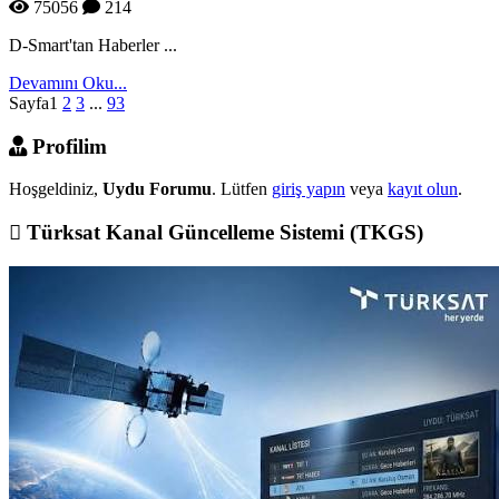
75056
214
D-Smart'tan Haberler ...
Devamını Oku...
Sayfa
1
2
3
...
93
Profilim
Hoşgeldiniz,
Uydu Forumu
. Lütfen
giriş yapın
veya
kayıt olun
.
Türksat Kanal Güncelleme Sistemi (TKGS)