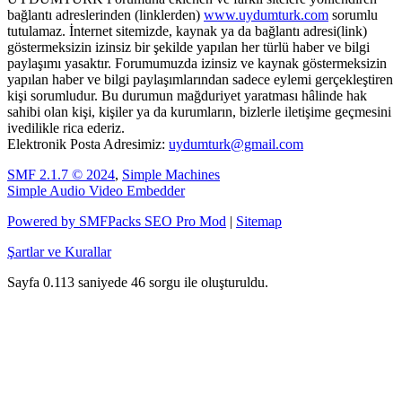
bağlantı adreslerinden (linklerden)
www.uydumturk.com
sorumlu
tutulamaz. İnternet sitemizde, kaynak ya da bağlantı adresi(link)
göstermeksizin izinsiz bir şekilde yapılan her türlü haber ve bilgi
paylaşımı yasaktır. Forumumuzda izinsiz ve kaynak göstermeksizin
yapılan haber ve bilgi paylaşımlarından sadece eylemi gerçekleştiren
kişi sorumludur. Bu durumun mağduriyet yaratması hâlinde hak
sahibi olan kişi, kişiler ya da kurumların, bizlerle iletişime geçmesini
ivedilikle rica ederiz.
Elektronik Posta Adresimiz:
uydumturk@gmail.com
SMF 2.1.7 © 2024
,
Simple Machines
Simple Audio Video Embedder
Powered by SMFPacks SEO Pro Mod
|
Sitemap
Şartlar ve Kurallar
Sayfa 0.113 saniyede 46 sorgu ile oluşturuldu.