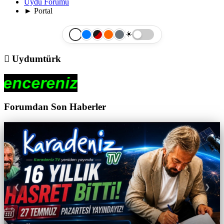
Uydu Forumu
►
Portal
☀️
Uydumtürk
Forumdan Son Haberler
❮
❯