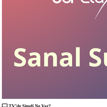
TV’de Şimdi Ne Var?