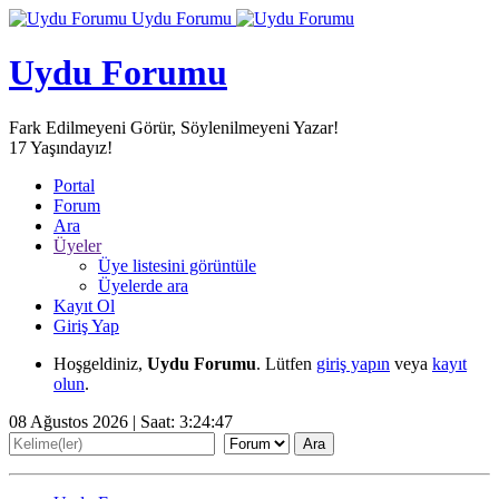
Uydu Forumu
Uydu Forumu
Fark Edilmeyeni Görür, Söylenilmeyeni Yazar!
17
Yaşındayız!
Portal
Forum
Ara
Üyeler
Üye listesini görüntüle
Üyelerde ara
Kayıt Ol
Giriş Yap
Hoşgeldiniz,
Uydu Forumu
. Lütfen
giriş yapın
veya
kayıt
olun
.
08 Ağustos 2026 | Saat:
3:24:49