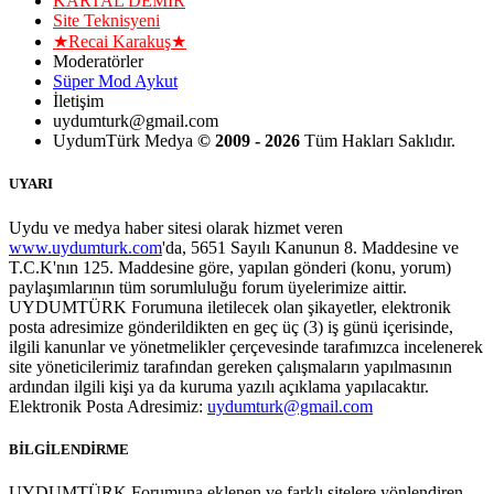
KARTAL DEMİR
Site Teknisyeni
★Recai Karakuş★
Moderatörler
Süper Mod Aykut
İletişim
uydumturk@gmail.com
UydumTürk Medya
© 2009 - 2026
Tüm Hakları Saklıdır.
UYARI
Uydu ve medya haber sitesi olarak hizmet veren
www.uydumturk.com
'da, 5651 Sayılı Kanunun 8. Maddesine ve
T.C.K'nın 125. Maddesine göre, yapılan gönderi (konu, yorum)
paylaşımlarının tüm sorumluluğu forum üyelerimize aittir.
UYDUMTÜRK Forumuna iletilecek olan şikayetler, elektronik
posta adresimize gönderildikten en geç üç (3) iş günü içerisinde,
ilgili kanunlar ve yönetmelikler çerçevesinde tarafımızca incelenerek
site yöneticilerimiz tarafından gereken çalışmaların yapılmasının
ardından ilgili kişi ya da kuruma yazılı açıklama yapılacaktır.
Elektronik Posta Adresimiz:
uydumturk@gmail.com
BİLGİLENDİRME
UYDUMTÜRK Forumuna eklenen ve farklı sitelere yönlendiren