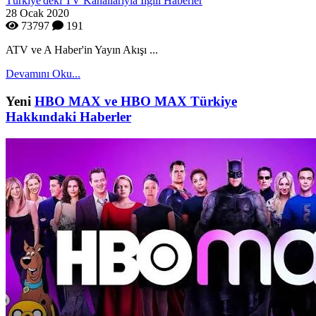
Türkiye'deki TV Kanallarıyla İlgili Haberler
28 Ocak 2020
73797
191
ATV ve A Haber'in Yayın Akışı ...
Devamını Oku...
Yeni
HBO MAX ve HBO MAX Türkiye
Hakkındaki Haberler