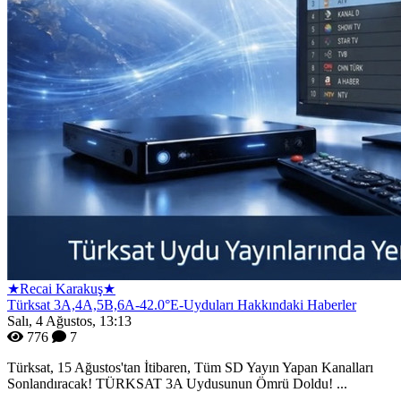
★Recai Karakuş★
Türksat 3A,4A,5B,6A-42.0°E-Uyduları Hakkındaki Haberler
Salı, 4 Ağustos, 13:13
776
7
Türksat, 15 Ağustos'tan İtibaren, Tüm SD Yayın Yapan Kanalları
Sonlandıracak! TÜRKSAT 3A Uydusunun Ömrü Doldu! ...