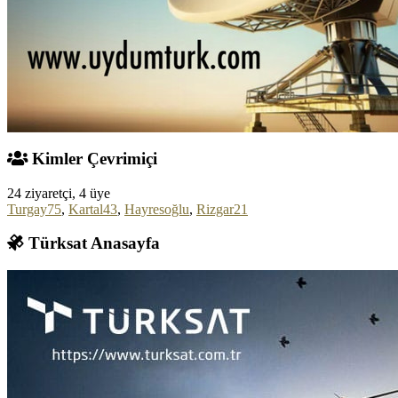
Kimler Çevrimiçi
24 ziyaretçi, 4 üye
Turgay75
,
Kartal43
,
Hayresoğlu
,
Rizgar21
Türksat Anasayfa