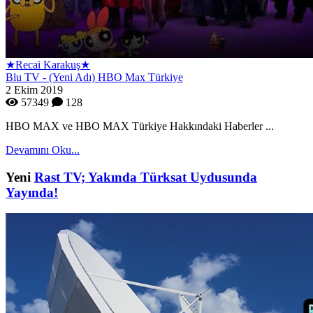
★Recai Karakuş★
Blu TV - (Yeni Adı) HBO Max Türkiye
2 Ekim 2019
57349
128
HBO MAX ve HBO MAX Türkiye Hakkındaki Haberler ...
Devamını Oku...
Yeni
Rast TV; Yakında Türksat Uydusunda
Yayında!