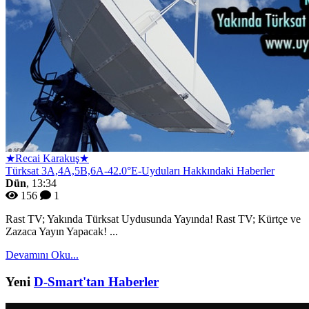
★Recai Karakuş★
Türksat 3A,4A,5B,6A-42.0°E-Uyduları Hakkındaki Haberler
Dün
, 13:34
156
1
Rast TV; Yakında Türksat Uydusunda Yayında! Rast TV; Kürtçe ve
Zazaca Yayın Yapacak! ...
Devamını Oku...
Yeni
D-Smart'tan Haberler