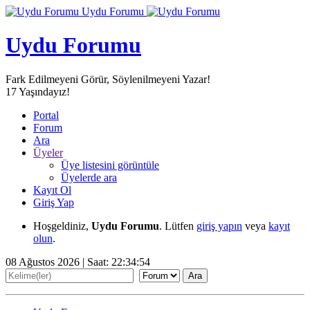
Uydu Forumu
Uydu Forumu
Fark Edilmeyeni Görür, Söylenilmeyeni Yazar!
17
Yaşındayız!
Portal
Forum
Ara
Üyeler
Üye listesini görüntüle
Üyelerde ara
Kayıt Ol
Giriş Yap
Hoşgeldiniz,
Uydu Forumu
. Lütfen
giriş yapın
veya
kayıt
olun
.
08 Ağustos 2026 | Saat:
22:34:54