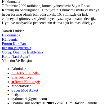
Hakkımızda
7 Temmuz 2009 tarihinde, kurucu yöneticimiz Sayın Recai
Karakuş'un öncülüğünde, Türkiye'nin 1 numaralı uydu ve medya
haber forumu olmak için yola çıktık. 16. yılımızda da fark
edilmeyeni görmeye, söylenilmeyeni yazmaya devam edeceğiz.
Uydu ve medyadaki pencerenizin daima açık kalması dileğiyle.
Yararlı Linkler
Hakkımızda
Künyemiz
Forum Kuralları
İletişim Bilgilerimiz
Görüş, Öneri ve İstekleriniz
Konu Nasıl Açılır?
Yönetim Ve İletişim
Adminler
KARTAL DEMİR
Site Teknisyeni
★Recai Karakuş★
Moderatörler
Süper Mod Aykut
İletişim
uydumturk@gmail.com
UydumTürk Medya
© 2009 - 2026
Tüm Hakları Saklıdır.