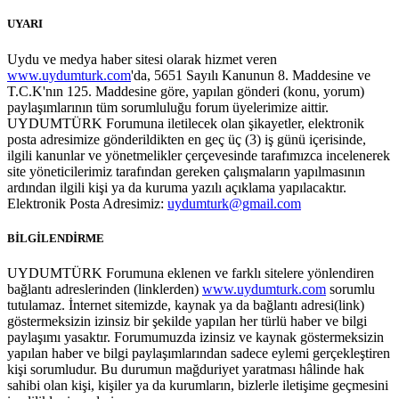
UYARI
Uydu ve medya haber sitesi olarak hizmet veren
www.uydumturk.com
'da, 5651 Sayılı Kanunun 8. Maddesine ve
T.C.K'nın 125. Maddesine göre, yapılan gönderi (konu, yorum)
paylaşımlarının tüm sorumluluğu forum üyelerimize aittir.
UYDUMTÜRK Forumuna iletilecek olan şikayetler, elektronik
posta adresimize gönderildikten en geç üç (3) iş günü içerisinde,
ilgili kanunlar ve yönetmelikler çerçevesinde tarafımızca incelenerek
site yöneticilerimiz tarafından gereken çalışmaların yapılmasının
ardından ilgili kişi ya da kuruma yazılı açıklama yapılacaktır.
Elektronik Posta Adresimiz:
uydumturk@gmail.com
BİLGİLENDİRME
UYDUMTÜRK Forumuna eklenen ve farklı sitelere yönlendiren
bağlantı adreslerinden (linklerden)
www.uydumturk.com
sorumlu
tutulamaz. İnternet sitemizde, kaynak ya da bağlantı adresi(link)
göstermeksizin izinsiz bir şekilde yapılan her türlü haber ve bilgi
paylaşımı yasaktır. Forumumuzda izinsiz ve kaynak göstermeksizin
yapılan haber ve bilgi paylaşımlarından sadece eylemi gerçekleştiren
kişi sorumludur. Bu durumun mağduriyet yaratması hâlinde hak
sahibi olan kişi, kişiler ya da kurumların, bizlerle iletişime geçmesini