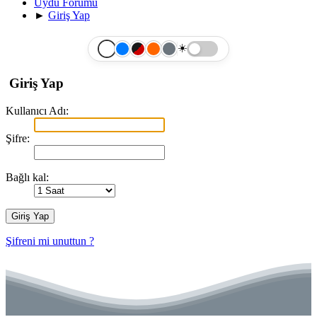
Uydu Forumu
►
Giriş Yap
☀️
Giriş Yap
Kullanıcı Adı:
Şifre:
Bağlı kal:
Şifreni mi unuttun ?