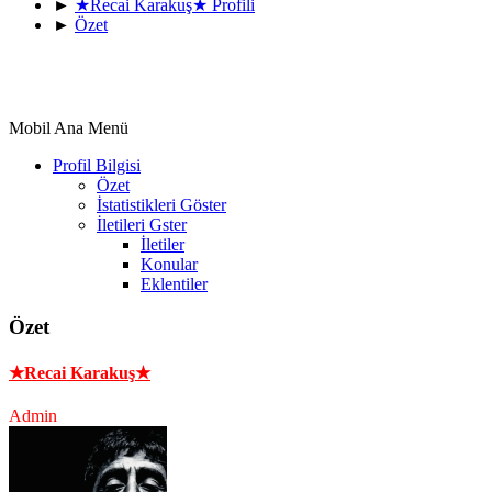
►
★Recai Karakuş★ Profili
►
Özet
Mobil Ana Menü
Profil Bilgisi
Özet
İstatistikleri Göster
İletileri Gster
İletiler
Konular
Eklentiler
Özet
★Recai Karakuş★
Admin