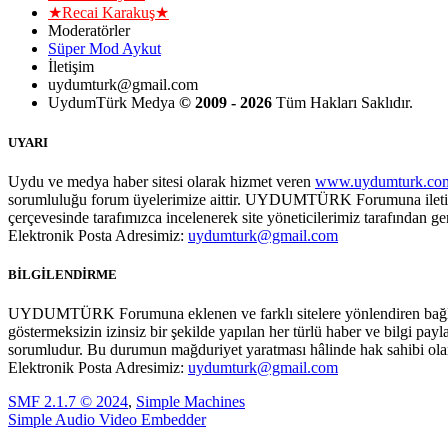
★Recai Karakuş★
Moderatörler
Süper Mod Aykut
İletişim
uydumturk@gmail.com
UydumTürk Medya
© 2009 - 2026
Tüm Hakları Saklıdır.
UYARI
Uydu ve medya haber sitesi olarak hizmet veren
www.uydumturk.co
sorumluluğu forum üyelerimize aittir. UYDUMTÜRK Forumuna iletilecek 
çerçevesinde tarafımızca incelenerek site yöneticilerimiz tarafından ge
Elektronik Posta Adresimiz:
uydumturk@gmail.com
BİLGİLENDİRME
UYDUMTÜRK Forumuna eklenen ve farklı sitelere yönlendiren bağlan
göstermeksizin izinsiz bir şekilde yapılan her türlü haber ve bilgi pa
sorumludur. Bu durumun mağduriyet yaratması hâlinde hak sahibi olan ki
Elektronik Posta Adresimiz:
uydumturk@gmail.com
SMF 2.1.7 © 2024
,
Simple Machines
Simple Audio Video Embedder