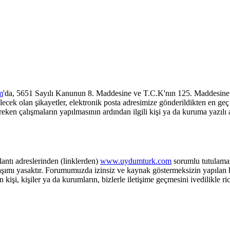
m
'da, 5651 Sayılı Kanunun 8. Maddesine ve T.C.K'nın 125. Maddesine 
olan şikayetler, elektronik posta adresimize gönderildikten en geç üç 
reken çalışmaların yapılmasının ardından ilgili kişi ya da kuruma yazılı 
tı adreslerinden (linklerden)
www.uydumturk.com
sorumlu tutulamaz.
ylaşımı yasaktır. Forumumuzda izinsiz ve kaynak göstermeksizin yapılan 
şi, kişiler ya da kurumların, bizlerle iletişime geçmesini ivedilikle ric