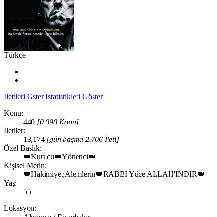
Türkçe
İletileri Gster
İstatistikleri Göster
Konu:
440
[0.090 Konu]
İletiler:
13,174
[gün başına 2.706 İleti]
Özel Başlık:
👑Kurucu👑Yönetici👑
Kişisel Metin:
👑Hakimiyet;Alemlerin👑RABBİ Yüce ALLAH'INDIR👑
Yaş:
55
Lokasyon:
Almanya / Diyarbakır