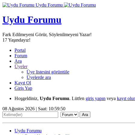
Uydu Forumu
Uydu Forumu
Fark Edilmeyeni Görür, Söylenilmeyeni Yazar!
17
Yaşındayız!
Portal
Forum
Ara
Üyeler
Üye listesini görüntüle
Üyelerde ara
Kayıt Ol
Giriş Yap
Hoşgeldiniz,
Uydu Forumu
. Lütfen
giriş yapın
veya
kayıt olu
08 Ağustos 2026 | Saat:
10:59:51
Uydu Forumu