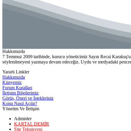
Hakkımızda
7 Temmuz 2009 tarihinde, kurucu yöneticimiz Sayın Recai Karakuş'un
söylenilmeyeni yazmaya devam edeceğiz. Uydu ve medyadaki penceren
Yararlı Linkler
Hakkımızda
Künyemiz
Forum Kuralları
İletişim Bilgilerimiz
Görüş, Öneri ve İstekleriniz
Konu Nasıl Açılır?
Yönetim Ve İletişim
Adminler
KARTAL DEMİR
Site Teknisyeni