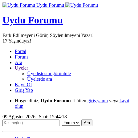
Uydu Forumu
Uydu Forumu
Fark Edilmeyeni Görür, Söylenilmeyeni Yazar!
17
Yaşındayız!
Portal
Forum
Ara
Üyeler
Üye listesini görüntüle
Üyelerde ara
Kayıt Ol
Giriş Yap
Hoşgeldiniz,
Uydu Forumu
. Lütfen
giriş yapın
veya
kayıt
olun
.
09 Ağustos 2026 | Saat:
15:44:18