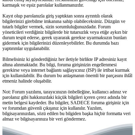
karmaşık ve eşsiz parolalar kullanmanızdır.
Kayıt olup parolanızla giriş yaptıktan sonra ayrıntılı olarak
bilgilerinizi girebilme imkanına sahip olabileceksiniz. Düzgün ve
tutarlı bilgiler vermek, sizin sorumluluğunuzdadır. Forum
yöneticileri verdiğiniz bilgilerde bir tutarsızlık veya etiğe aykırı bir
durum tespit ederse, gerek uyararak gerekse uyarmaksızın bunları
gidermek için bilgilerinizi düzenleyebilirler. Bu durumda bazı
yaptırımlar uygulanabilir.
Bilmelisiniz ki gönderdiğiniz her iletiyle birlikte IP adresiniz kayıt
altına alınmaktadır. Bu bilgi, foruma girişinizin engellenmesi
gerekirse veya internet bağlantı sağlayıcınız (ISP) ile irtibat kurmak
için kullanılabilir. Bu durum bu anlaşmanın önemli bir parçasını ihlâl
etmeniz halinde oluşabilir.
Not: Forum yazılımı, tarayıcınızın önbelleğine, kullanıcı adınız ve
parolanız gibi hakkınızdaki küçük bilgileri içeren çerez adında bir
metin belgesi kaydeder. Bu bilgiler, SADECE foruma girişiniz için
ve forumdan güvenli çıkışınız için kullanılır. Yazılım,
bilgisayarınızdan, sözü edilen bu bilgiden başka hiçbir formatta veri
almaz ve bilgisayarınıza bir veri göndermez.