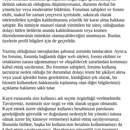
iletinin sakıncalı olduğunu düşünüyorsanız, durumu derhal bir
yöneticiye veya moderatöre bildiriniz. Forumun sahipleri ve forum
ekibi, makul bir zaman çerçevesi içerisinde, sakıncalı olarak
nitelendirilen içeriğin kaldırılmasına yönelik bir karar alma hakkına
sahiptir. Bu tümüyle manuel olarak yürütülen bir süreç olduğundan
dolayı lütfen iletilerin anında kaldırılmasının veya kısmen
düzenlenmesinin mümkün olamayabileceğini unutmayın. Bunlar,
üyelerin profil bilgileri için de geçerlidir.
Yazmış olduğunuz mesajlardan şahsınız sorumlu tutulacaktır. Ayrıca,
bu forumu, forumla bağlantılı diğer web siteleri, forum ekibini ve
ortaklarını zarara uğratmamayı ve oluşabilecek zararlardan korumayı
kabul etmiş sayılırsınız. Bu forumun sahipleri, forumu kullanış
tarzınızın neden olduğu bir durumdan dolayı resmi bir şikâyet alırsa
veya yasal işlemler bunu gerektirirse, kimliğinizi (ek olarak, bu
hizmeti kullanırken hakkınızda toplanmış olan diğer bilgilerinizi)
açıklama haklarını saklı tutar.
Kayıt esnasında size kullanıcı adı seçme özgürlüğü verilmektedir.
Tavsiyemiz, isminizin size özgü ve etik olarak uygun olmasıdır.
Kayıt etmek üzere olduğunuz kullanıcı hesabınızın parolasını
gerektiğinde güvenlik ve doğrulama nedeniyle bir yönetici istisna
olmak üzere hiç kimseye vermemeyi kabul etmiş sayılıyorsunuz.
Bununla birlikte, başka bir kullanıcının hesabını kullanmamayı da
kabul etmiş sayılıyorsunuz. Hesabınızın güvenliği için önerimiz,