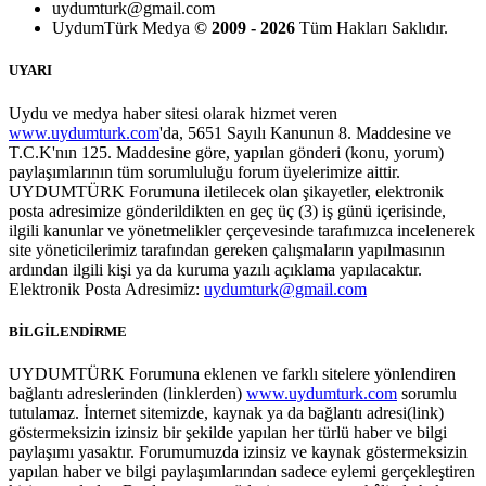
uydumturk@gmail.com
UydumTürk Medya
© 2009 - 2026
Tüm Hakları Saklıdır.
UYARI
Uydu ve medya haber sitesi olarak hizmet veren
www.uydumturk.com
'da, 5651 Sayılı Kanunun 8. Maddesine ve
T.C.K'nın 125. Maddesine göre, yapılan gönderi (konu, yorum)
paylaşımlarının tüm sorumluluğu forum üyelerimize aittir.
UYDUMTÜRK Forumuna iletilecek olan şikayetler, elektronik
posta adresimize gönderildikten en geç üç (3) iş günü içerisinde,
ilgili kanunlar ve yönetmelikler çerçevesinde tarafımızca incelenerek
site yöneticilerimiz tarafından gereken çalışmaların yapılmasının
ardından ilgili kişi ya da kuruma yazılı açıklama yapılacaktır.
Elektronik Posta Adresimiz:
uydumturk@gmail.com
BİLGİLENDİRME
UYDUMTÜRK Forumuna eklenen ve farklı sitelere yönlendiren
bağlantı adreslerinden (linklerden)
www.uydumturk.com
sorumlu
tutulamaz. İnternet sitemizde, kaynak ya da bağlantı adresi(link)
göstermeksizin izinsiz bir şekilde yapılan her türlü haber ve bilgi
paylaşımı yasaktır. Forumumuzda izinsiz ve kaynak göstermeksizin
yapılan haber ve bilgi paylaşımlarından sadece eylemi gerçekleştiren