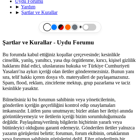
Uydu Forumu
►
Yardım
►
Şartlar ve Kurallar
☀️
Şartlar ve Kurallar - Uydu Forumu
Bu forumda kabul ettiğiniz koşullar çerçevesinde; kesinlikle
cinsellik, yanlış, yanıltıcı, yasa dışı örgütlenme, kırıcı, kişisel gizlilik
haklarını ihlal edici, uluslararası hukuka ve Türkiye Cumhuriyeti
Yasaları\'na aykırı içeriği olan iletiler gönderemezsiniz. Bunun yanı
sıra, telif hakkı içeren dosya vb. materyalleri de paylaşamazsınız.
Spam, flood, reklam, zincirleme mektup, grup pazarlama ve taciz
kesinlikle yasaktır.
Bilmelisiniz ki bu forumun sahibinin veya yöneticilerinin,
gönderilen içeriğin geçerliliğini kontrol edip onaylamaları
imkansızdır. Lütfen şunu unutmayın; bizler atılan her iletiyi anında
görüntüleyemeyiz ve iletilerin içeriği bizim sorumluluğumuzda
değildir. Paylaşılmış/verilmiş bilgilerin hiçbirinin yararlı veya
bütünleyici olduğunu garanti edemeyiz. Gönderilen iletiler yalnızca
yazarın görüşlerini belirtir; forumun, forum ekibinin, ortaklarının
veya forumun sahibinin görüşlerini değil. Eğer gönderilmiş bir