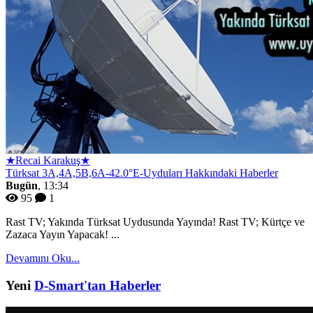
★Recai Karakuş★
Türksat 3A,4A,5B,6A-42.0°E-Uyduları Hakkındaki Haberler
Bugün
, 13:34
95
1
Rast TV; Yakında Türksat Uydusunda Yayında! Rast TV; Kürtçe ve
Zazaca Yayın Yapacak! ...
Devamını Oku...
Yeni
D-Smart'tan Haberler