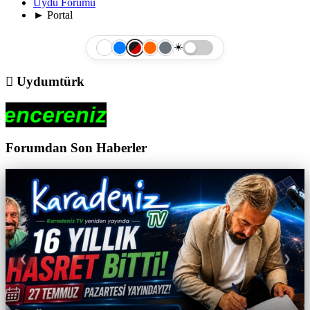
Uydu Forumu
►
Portal
☀️
Uydumtürk
Forumdan Son Haberler
❮
❯