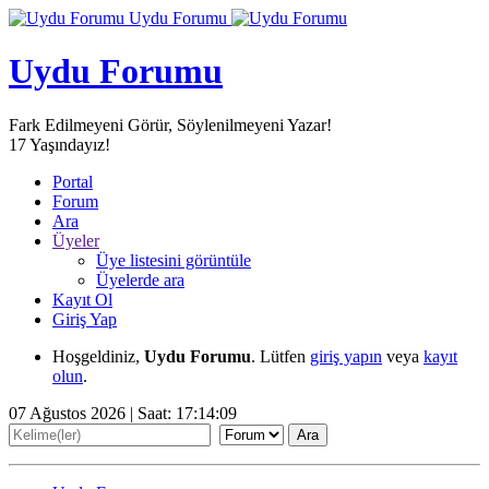
Uydu Forumu
Uydu Forumu
Fark Edilmeyeni Görür, Söylenilmeyeni Yazar!
17
Yaşındayız!
Portal
Forum
Ara
Üyeler
Üye listesini görüntüle
Üyelerde ara
Kayıt Ol
Giriş Yap
Hoşgeldiniz,
Uydu Forumu
. Lütfen
giriş yapın
veya
kayıt
olun
.
07 Ağustos 2026 | Saat:
17:14:11