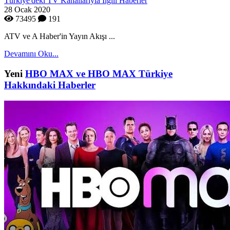
Türkiye'deki TV Kanallarıyla İlgili Haberler
28 Ocak 2020
73495
191
ATV ve A Haber'in Yayın Akışı ...
Devamını Oku...
Yeni
HBO MAX ve HBO MAX Türkiye
Hakkındaki Haberler