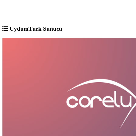
UydumTürk Sunucu