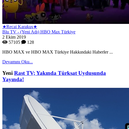
★Recai Karakuş★
Blu TV - (Yeni Adı) HBO Max Türkiye
2 Ekim 2019
57105
128
HBO MAX ve HBO MAX Türkiye Hakkındaki Haberler ...
Devamını Oku...
Yeni
Rast TV; Yakında Türksat Uydusunda
Yayında!