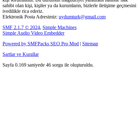
sahibi olan kişi, kişiler ya da kurumların, bizlerle iletişime geçmesini
ivedilikle rica ederiz.
Elektronik Posta Adresimiz:
uydumturk@gmail.com
SMF 2.1.7 © 2024
,
Simple Machines
Simple Audio Video Embedder
Powered by SMFPacks SEO Pro Mod
|
Sitemap
Şartlar ve Kurallar
Sayfa 0.169 saniyede 46 sorgu ile oluşturuldu.