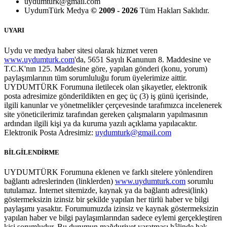
uydumturk@gmail.com
UydumTürk Medya
© 2009 - 2026
Tüm Hakları Saklıdır.
UYARI
Uydu ve medya haber sitesi olarak hizmet veren
www.uydumturk.com
'da, 5651 Sayılı Kanunun 8. Maddesine ve
T.C.K'nın 125. Maddesine göre, yapılan gönderi (konu, yorum)
paylaşımlarının tüm sorumluluğu forum üyelerimize aittir.
UYDUMTÜRK Forumuna iletilecek olan şikayetler, elektronik
posta adresimize gönderildikten en geç üç (3) iş günü içerisinde,
ilgili kanunlar ve yönetmelikler çerçevesinde tarafımızca incelenerek
site yöneticilerimiz tarafından gereken çalışmaların yapılmasının
ardından ilgili kişi ya da kuruma yazılı açıklama yapılacaktır.
Elektronik Posta Adresimiz:
uydumturk@gmail.com
BİLGİLENDİRME
UYDUMTÜRK Forumuna eklenen ve farklı sitelere yönlendiren
bağlantı adreslerinden (linklerden)
www.uydumturk.com
sorumlu
tutulamaz. İnternet sitemizde, kaynak ya da bağlantı adresi(link)
göstermeksizin izinsiz bir şekilde yapılan her türlü haber ve bilgi
paylaşımı yasaktır. Forumumuzda izinsiz ve kaynak göstermeksizin
yapılan haber ve bilgi paylaşımlarından sadece eylemi gerçekleştiren
kişi sorumludur. Bu durumun mağduriyet yaratması hâlinde hak