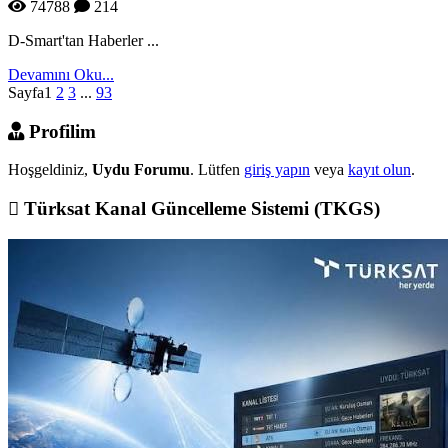
74788
214
D-Smart'tan Haberler ...
Devamını Oku...
Sayfa
1
2
3
...
93
Profilim
Hoşgeldiniz,
Uydu Forumu
. Lütfen
giriş yapın
veya
kayıt olun
.
Türksat Kanal Güncelleme Sistemi (TKGS)