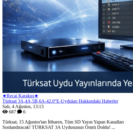
★Recai Karakuş★
Türksat 3A,4A,5B,6A-42.0°E-Uyduları Hakkındaki Haberler
Salı, 4 Ağustos, 13:13
687
6
Türksat, 15 Ağustos'tan İtibaren, Tüm SD Yayın Yapan Kanalları
Sonlandıracak! TÜRKSAT 3A Uydusunun Ömrü Doldu! ...