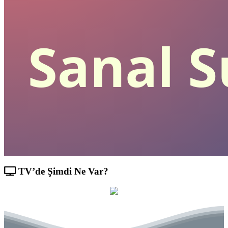
TV’de Şimdi Ne Var?