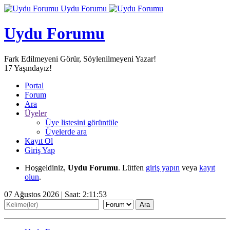
Uydu Forumu
Uydu Forumu
Fark Edilmeyeni Görür, Söylenilmeyeni Yazar!
17
Yaşındayız!
Portal
Forum
Ara
Üyeler
Üye listesini görüntüle
Üyelerde ara
Kayıt Ol
Giriş Yap
Hoşgeldiniz,
Uydu Forumu
. Lütfen
giriş yapın
veya
kayıt
olun
.
07 Ağustos 2026 | Saat:
2:11:53