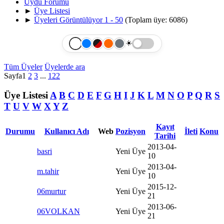
Uydu Forumu
►
Üye Listesi
►
Üyeleri Görüntülüyor 1 - 50
(Toplam üye: 6086)
☀️
Tüm Üyeler
Üyelerde ara
Sayfa
1
2
3
...
122
Üye Listesi
A
B
C
D
E
F
G
H
I
J
K
L
M
N
O
P
Q
R
S
T
U
V
W
X
Y
Z
Kayıt
Durumu
Kullanıcı Adı
Web
Pozisyon
İleti
Konu
Tarihi
2013-04-
basri
Yeni Üye
10
2013-04-
m.tahir
Yeni Üye
10
2015-12-
06murtur
Yeni Üye
21
2013-06-
06VOLKAN
Yeni Üye
21