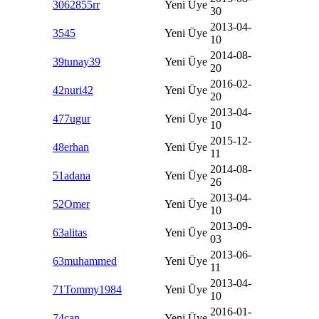
3062855rr
Yeni Üye
30
2013-04-
3545
Yeni Üye
10
2014-08-
39tunay39
Yeni Üye
20
2016-02-
42nuri42
Yeni Üye
20
2013-04-
477ugur
Yeni Üye
10
2015-12-
48erhan
Yeni Üye
11
2014-08-
51adana
Yeni Üye
26
2013-04-
52Omer
Yeni Üye
10
2013-09-
63alitas
Yeni Üye
03
2013-06-
63muhammed
Yeni Üye
11
2013-04-
71Tommy1984
Yeni Üye
10
2016-01-
74can
Yeni Üye