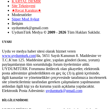
KARTAL DEMİR
Site Teknisyeni
★Recai Karakuş★
Moderatörler
Süper Mod Aykut
İletişim
uydumturk@gmail.com
UydumTürk Medya
© 2009 - 2026
Tüm Hakları Saklıdır.
UYARI
Uydu ve medya haber sitesi olarak hizmet veren
www.uydumturk.com
'da, 5651 Sayılı Kanunun 8. Maddesine ve
T.C.K'nın 125. Maddesine göre, yapılan gönderi (konu, yorum)
paylaşımlarının tüm sorumluluğu forum üyelerimize aittir.
UYDUMTÜRK Forumuna iletilecek olan şikayetler, elektronik
posta adresimize gönderildikten en geç üç (3) iş günü içerisinde,
ilgili kanunlar ve yönetmelikler çerçevesinde tarafımızca incelenerek
site yöneticilerimiz tarafından gereken çalışmaların yapılmasının
ardından ilgili kişi ya da kuruma yazılı açıklama yapılacaktır.
Elektronik Posta Adresimiz:
uydumturk@gmail.com
BİLGİLENDİRME