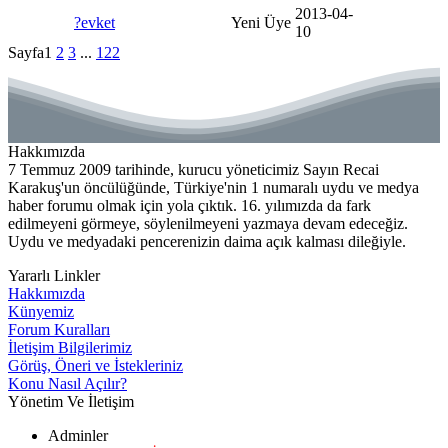
2013-04-
?evket
Yeni Üye
10
Sayfa
1
2
3
...
122
Hakkımızda
7 Temmuz 2009 tarihinde, kurucu yöneticimiz Sayın Recai
Karakuş'un öncülüğünde, Türkiye'nin 1 numaralı uydu ve medya
haber forumu olmak için yola çıktık. 16. yılımızda da fark
edilmeyeni görmeye, söylenilmeyeni yazmaya devam edeceğiz.
Uydu ve medyadaki pencerenizin daima açık kalması dileğiyle.
Yararlı Linkler
Hakkımızda
Künyemiz
Forum Kuralları
İletişim Bilgilerimiz
Görüş, Öneri ve İstekleriniz
Konu Nasıl Açılır?
Yönetim Ve İletişim
Adminler